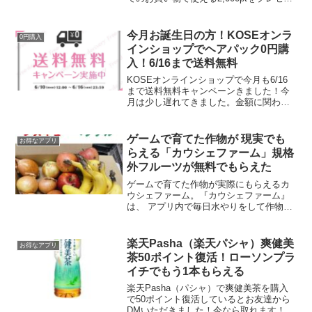
ト！さらに友達がお買い物をするとあな
たに500ポイントプレゼント家族や友達を
紹介しあってポイントをGETしよう！紹
今月お誕生日の方！KOSEオンラ
0円購入
介...
インショップでヘアパック0円購
入！6/16まで送料無料
KOSEオンラインショップで今月も6/16
まで送料無料キャンペーンきました！今
月は少し遅れてきました。金額に関わら
ず1点から送料無料2024年6月10日
(月)12:00～2024年6月16日(日)23:59まで
先月、誕生日特典で100ポイン...
ゲームで育てた作物が 現実でも
お得なアプリ
らえる「カウシェファーム」規格
外フルーツが無料でもらえた
ゲームで育てた作物が実際にもらえるカ
ウシェファーム。『カウシェファーム』
は、 アプリ内で毎日水やりをして作物を
育て、収穫することで対象商品を無料で
ゲットできる新感覚ゲームです。【3/10
追記】2回目の収穫ができました。「玉ね
楽天Pasha（楽天パシャ）爽健美
お得なアプリ
ぎ＆フルーツ」レ...
茶50ポイント復活！ローソンプラ
イチでもう1本もらえる
楽天Pasha（パシャ）で爽健美茶を購入
で50ポイント復活しているとお友達から
DMいただきました！今なら取れます！！