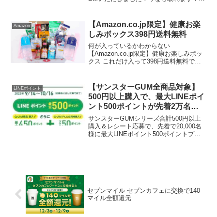
ローソンの1本買うと1本もらえる実質1本
50円くらいになりますね。めっちゃお買
い得という訳ではないかもしれません
【Amazon.co.jp限定】健康お楽
Amazon
が、楽天パシ...
しみボックス398円送料無料
何が入っているかわからない
【Amazon.co.jp限定】健康お楽しみボッ
クス これだけ入って398円送料無料で
す。前回も購入しました。かなりお買い
得だと思います。【Amazon.co.jp限定】
健康お楽しみボックス
【サンスターGUM全商品対象】
LINEポイント
500円以上購入で、最大LINEポイ
ント500ポイントが先着2万名に
もらえる
サンスターGUMシリーズ合計500円以上
購入＆レシート応募で、先着で20,000名
様に最大LINEポイント500ポイントプレ
ゼント。 対象商品購入額500円～800円未
満（税込）：200ポイント 対象商品購入
額800円～1,000円未満（税...
セブンマイル セブンカフェに交換で140
マイル全額還元