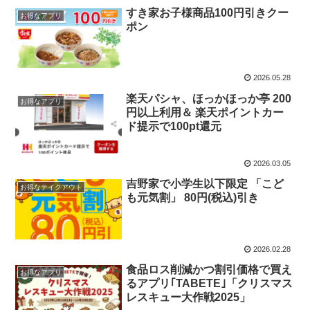
すき家お子様商品100円引きクー
お得なアプリ
ポン
2026.05.28
楽天パシャ、ほっかほっか亭 200
お得なアプリ
円以上利用＆ 楽天ポイントカー
ド提示で100pt還元
2026.03.05
吉野家で小学生以下限定 「こど
お得なテイクアウト
も元気割」 80円(税込)引き
2026.02.28
食品ロス削減かつ割引価格で買え
お得なアプリ
るアプリ｢TABETE｣「クリスマス
レスキュー大作戦2025」