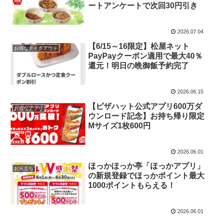
ートアンケートで次回30円引き
2026.07.04
【6/15～16限定】松屋ネット
お得なテイクアウト
PayPayクーポン適用で最大40％
還元！明日の晩御飯予約完了
2026.06.15
【ピザハット公式アプリ600万ダ
お得なアプリ
ウンロード記念】お持ち帰り限定
Mサイズ1枚600円
2026.06.01
ほっかほっか亭「ほっかアプリ」
お役立ち
の新規登録でほっかポイント最大
1000ポイントもらえる！
2026.06.01