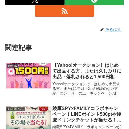
あきぽん
関連記事
【Yahoo!オークション】はじめ
PayPay
て出品する方、または久しぶりに
出品・落札されると1,500円相当
のPayPayポイントもらえる
Yahoo!オークションで、はじめて出品す
る方、または1年以上出品経験のない方
が、エントリーの上、キャンペーン期間
中に出品し落札されると、もれなく1,500
円相当のPayPayポイント（期間限定）が
もらえます。達成条件： 特設ページから
綾鷹SPY×FAMILYコラボキャン
LINEポイント
エン...
ペーン！LINEポイント500ptや綾
鷹ドリンクチケットが当たる！毎
日挑戦
綾鷹SPY×FAMILYコラボキャンペーンが