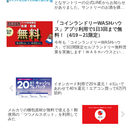
などが当たる！
となサントリーの公式LINEからお知らせ
がありました。サントリーのお酒を購入
したり、お店や自宅で飲んで写真を投稿
すると、おとなサントリーポイントを貯
めることができます。ポイントをためて
「コインランドリーWASHハウ
お役立ち
ふくびきに応募すると...
ス」アプリ利用で1日3回まで無
料！（4/19～21限定）
今年も「コインランドリーWASHハウ
ス」で3日間限定セルフランドリー無料営
業を実施します！ＷＡＳＨハウスという
コインランドリー限定300店舗で、4/19～
21限定「コインランドリー無料営業」を
実施します。対象期間中、ＷＡＳＨハウ
スアプリ利用...
イオンカード利用で20％還元！ｄ払いで
あわせて40％還元！エアコン買って6万円
節約
メルカリの梱包資材が無料で使える！郵
便局の「つつメルスポット」を利用して
みた