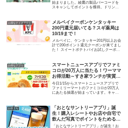
始まりました。綾鷹の製品バーコードを
スキャンしてポイントを獲得。ドリンク
チケットやLINEポイント、オリジナルグ
ッズがその場で総計11万人に当たりま
す！ ＜1ポイントコース＞LINEポイント
メルペイクーポンケンタッキー
お得なテイクアウト
500...
200円還元届いてる？スギ薬局は
10/19まで！
メルペイに、ケンタッキー201円以上お会
計で200ポイント還元クーポンが来てまし
た！ スイートポテトパイお試しクーポン
は結局当たりませんでした～🍠#スイート
ポテトパイ お試しキャンペーン🍠フォロ
ー&RTで抽選で20万名様に【スイートポ
スマートニュースアプリでファミ
お得なアプリ
テトパ...
コロが20万人に当たる！ワーママ
お得活動～すき家ランチが実質
220円、ジーユーでパンツ190円
今日1/15からスマートニュースアプリで
ファミリーマートのファミコロが20万人
にあたる抽選が始まっています。キャン
ペーンエントリーでファミペイアプリが
開けばOKかな？ファミマといえば、今日
くじが引きたくて、無料クーポンと100円
「おとなサントリーアプリ」誕
お役立ち
位の商品あわ...
生！購入レシートやお店や自宅で
飲んだ写真でポイントをためると
抽選で現金3000円やえらべるPay
「おとなサントリーアプリ」が誕生！お