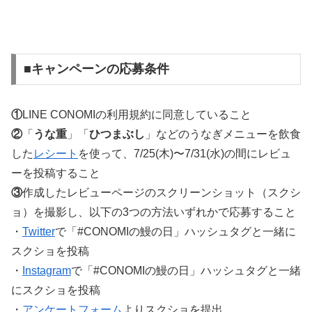
■キャンペーンの応募条件
①
LINE CONOMIの利用規約に同意していること
②
「
うな重
」「
ひつまぶし
」などのうなぎメニューを飲食
した
レシート
を使って、7/25(木)〜7/31(水)の間にレビュ
ーを投稿すること
③
作成したレビューページのスクリーンショット（スクシ
ョ）を撮影し、以下の3つの方法いずれかで応募すること
・
Twitter
で「#CONOMIの鰻の日」ハッシュタグと一緒に
スクショを投稿
・
Instagram
で「#CONOMIの鰻の日」ハッシュタグと一緒
にスクショを投稿
・
アンケートフォーム
よりスクショを提出