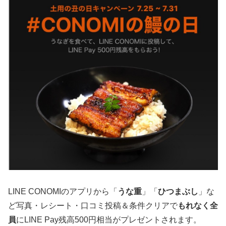
LINE CONOMIのアプリから「
うな重
」「
ひつまぶし
」な
ど写真・レシート・口コミ投稿＆条件クリアで
もれなく全
員
にLINE Pay残高500円相当がプレゼントされます。