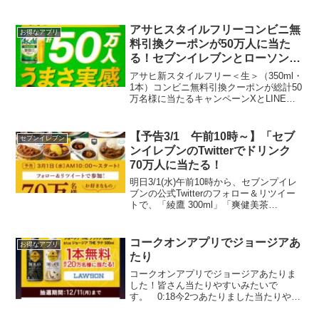
に当たる!賞品引き換え期間2022年4月5日
(火)18:00 〜2022年4月18日(月)23:59こち
らから#からあ...
アサヒスタイルフリーコンビニ無
お得なアプリ
料引換クーポンが50万人に当た
る！セブンイレブンとローソン引
き換えでお酒が当たるキャンペー
アサヒ新スタイルフリー＜生＞（350ml・
ンに参加しよう
1本）コンビニ無料引換クーポンが総計50
万名様に当たるキャンペーンXとLINEの
両方で、当たるまで毎日応募できます。X
(10万名)LINE（40万名）対象コンビ二セ
ブン,ファミマ,ローソン,ミニス...
【予告3/1 午前10時～】「セブ
セブンイレブン
ンイレブンのTwitterでドリンク
70万人に当たる！
明日3/1(水)午前10時から、セブンプイレ
ブンの公式Twitterのフォロー＆リツイー
トで、「綾鷹 300ml」「爽健美茶
300ml」「いろはす 340ml」から好きなド
リンクいずれか1個無料クーポンが70万人
に当たるキャンペーンが始ま...
コークオンアプリでジョージアあ
お得なアプリ
たり
コークオンアプリでジョージアあたりま
した！皆さん当たりやすいみたいで
す。 0:18今2つあたりました当たりやす
い🎯 — akipon229 (@akipon229)