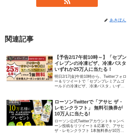
あきぽん
関連記事
【予告2/17午前10時～】「セブン
セブンイレブン
イレブンの冷凍ピザ、冷凍パスタ
いずれか25万人に当たる！
明日2/17(金)午前10時から、Twitterフォロ
ー＆リツイートで「セブンプレミアムゴ
ールドの冷凍ピザ、冷凍パスタ」いずれ
か1個無料クーポンが25万人に当たるキャ
ンペーンがスタートします。・金のマル
ゲリータ・金のボロネーゼ・金の蟹トマ
ローソンTwitterで「アサヒ ザ・
懸賞情報
ト...
レモンクラフト」 無料引換券が
10万人に当たる!
ローソン公式Twitterアカウントキャンペ
ーン投稿をリツイート＆応募で、アサヒ
ザ・レモンクラフト 1本無料券が10万人