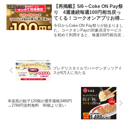
December 4, 2023
【再掲載】5/6～Coke ON Pay祭
お得なアプリ
り 4週連続毎週100円相当戻っ
てくる！コークオンアプリお得情
報
今日からCoke ON Pay祭りが始まりまし
た。コークオンPayの対象決済サービス
を初めて利用すると、毎週100円相当戻っ
てきます。対象サービスは、PayPay、
LINEPay、楽天Pay、au Pay、d払い、メ
ルペイ、イオンPay過去...
プレデリスタイルでハーゲンダッツアイ
スが6万人に当たる
幸楽苑の餃子120個が通常価格3480円
→2784円送料無料 90個より安い