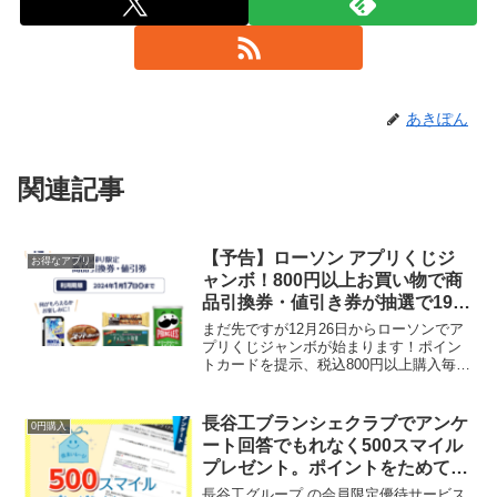
あきぽん
関連記事
【予告】ローソン アプリくじジ
お得なアプリ
ャンボ！800円以上お買い物で商
品引換券・値引き券が抽選で199
万枚当たる（12/26～1/15）
まだ先ですが12月26日からローソンでア
プリくじジャンボが始まります！ポイン
トカードを提示、税込800円以上購入毎に
1スタンプ、1回抽選できます。今回は
【劇場版 SPY×FAMILY CODE: White】
SPY×FAMILYのオリジナル...
長谷工ブランシェクラブでアンケ
0円購入
ート回答でもれなく500スマイル
プレゼント。ポイントをためてお
米と交換できる
長谷工グループ の会員限定優待サービス