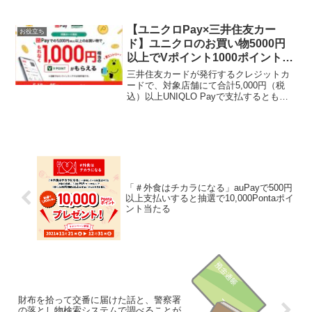
在は3000円以上で使える1000円オフクー
ポンになりました。その「あおもり北彩
館」から全商品50％OFFクーポンがメー
【ユニクロPay×三井住友カー
お役立ち
ルで届き...
ド】ユニクロのお買い物5000円
以上でVポイント1000ポイントも
らえる！初めてUNIQLO Pay登録
三井住友カードが発行するクレジットカ
ですぐに使える500円分のクーポ
ードで、対象店舗にて合計5,000円（税
込）以上UNIQLO Payで支払するともれ
ンも！
なく1,000ポイントもらえます。実質20％
還元！【対象店舗】ユニクロ、ジーユ
ー、オンラインストア一部対象外店舗あ
り。【...
「＃外食はチカラになる」auPayで500円
以上支払いすると抽選で10,000Pontaポイ
ント当たる
財布を拾って交番に届けた話と、警察署
の落とし物検索システムで調べることが