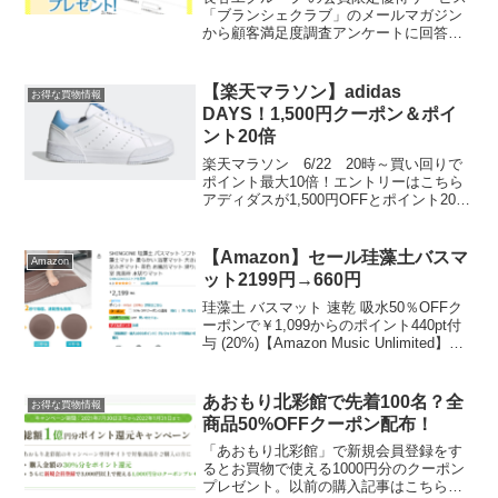
「ブランシェクラブ」のメールマガジン
から顧客満足度調査アンケートに回答で
500スマイルプレゼントのお知らせが届き
ました。以前、ノンフライヤーやお米と
交換できました。只今のスマイル数スマ
【楽天マラソン】adidas
お得な買物情報
イルポイントをため...
DAYS！1,500円クーポン＆ポイ
ント20倍
楽天マラソン 6/22 20時～買い回りで
ポイント最大10倍！エントリーはこちら
アディダスが1,500円OFFとポイント20倍
【公式】アディダス adidas 返品可 コー
トTourino / Court Tourino22.0～25.5【...
【Amazon】セール珪藻土バスマ
Amazon
ット2199円→660円
珪藻土 バスマット 速乾 吸水50％OFFク
ーポンで￥1,099からのポイント440pt付
与 (20%)【Amazon Music Unlimited】月
額980円のサービスが3か月無料！再登録
は3ヶ月月額300円！3カ月無料は2,940
円...
あおもり北彩館で先着100名？全
お得な買物情報
商品50%OFFクーポン配布！
「あおもり北彩館」で新規会員登録をす
るとお買物で使える1000円分のクーポン
プレゼント。以前の購入記事はこちら現