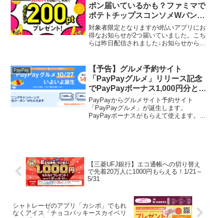
す。...
ポン届いているかも？ファミマで
ポテトチップスコンソメWパンチ
を買うと、ファミマのポテチもら
対象者限定となりますがd払いアプリにお
える
得なお知らせが2つ届いていました。こち
らは昨日配信されました↓お知らせから3
日以内にd払い利用で期間限定dポイント
200ポイントプレゼント。対象店舗はロー
ソン、ナチュラルローソン、ファミリー
【予告】グルメ予約サイト
PayPay
マート、セブ...
「PayPayグルメ」リリース記念
でPayPayボーナス1,000円分と
400円分のクーポンもらえる
PayPayからグルメサイト予約サイト
（10/27～）
「PayPayグルメ」が誕生します。
PayPayボーナスがもらえて使えます。リ
リース時にはディナーで使えるPayPayボ
ーナス1,000円分×2枚と400円分×2枚のク
ーポンを用意！飲食店チェーンの一覧...
【三菱UFJ銀行】エコ通帳への切り替え
で先着20万人に1000円もらえる！1/21～
5/31
シャトレーゼのアプリ「カシポ」でもれ
なくアイス「チョコバッキースカイベリ