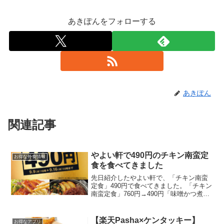
あきぽんをフォローする
あきぽん
関連記事
やよい軒で490円のチキン南蛮定
お得な外食情報
食を食べてきました
先日紹介したやよい軒で、「チキン南蛮
定食」490円で食べてきました。「チキン
南蛮定食」760円→490円「味噌かつ煮定
食」780円→490円お昼休みに同僚と行っ
てきました。鶏肉＆タルタル好きなので
迷わずチキン南蛮にしました。券売機で
【楽天Pasha×ケンタッキー】
お得なアプリ