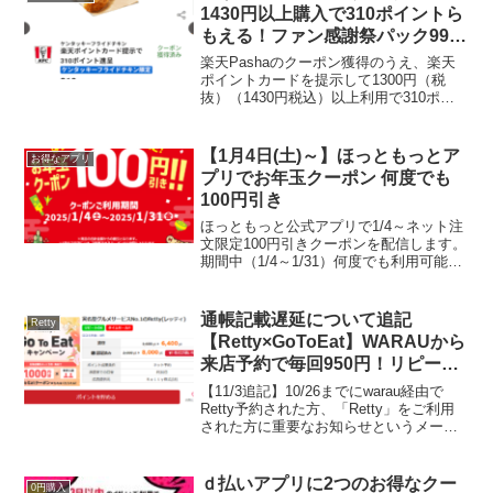
現金で支...
1430円以上購入で310ポイントら
もえる！ファン感謝祭パック990
円がお得♪
楽天Pashaのクーポン獲得のうえ、楽天
ポイントカードを提示して1300円（税
抜）（1430円税込）以上利用で310ポイ
ントもらえます！楽天パシャ クーポン取
得はこちら「ファン感謝祭パック」は
1510円分が990円で購入できてお得で
【1月4日(土)～】ほっともっとア
お得なアプリ
す！14...
プリでお年玉クーポン 何度でも
100円引き
ほっともっと公式アプリで1/4～ネット注
文限定100円引きクーポンを配信します。
期間中（1/4～1/31）何度でも利用可能で
す。対象商品お弁当、おかずのみ、チキ
ンバラエティパック※オードブル、パー
ティプレート、特注弁当、ライス単品、
通帳記載遅延について追記
Retty
サイドメ...
【Retty×GoToEat】WARAUから
来店予約で毎回950円！リピート
OK
【11/3追記】10/26までにwarau経由で
Retty予約された方、「Retty」をご利用
された方に重要なお知らせというメール
が届いています。スポンサー側のポイン
トデータ計測トラブルのため、ポイント
通帳に記帳されない事象が起きていま
ｄ払いアプリに2つのお得なクー
0円購入