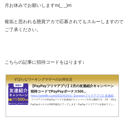
月お休みでお願いしますm(_ _)m
複垢と思われる懸賞アカで応募されてもスルーしますので
ご了承ください。
こちらの記事に招待コードをはります↓
ずぼらなワーキングマザーのお得生活
【PayPayフリマアプリ】2月の友達紹介キャンペーン
招待コードでPayPayボーナス500...
https://ajirolife.com/2022/02/01/【paypayフリマアプリ】友達紹介キャンペーン招待コ
フリマアプリのPayPayフリマで友達紹介キャンペーン今月も継続です。2月・3月は
PayPayボーナスが500円相当にアップします！PayPayフリマアプリを初めてインス
トールし、ログイン、PayPay連携、紹介コード入力を完了すると、500円相当のPay
Payボーナスがすぐにもらえます。PayPayフリマの手数料は業界最安値PayPayフリ
マは売れた時の手数料が5％！他社フリマアプリと比較してても断然、手取りが大き
いです。販売利益はPayPay残高にチャージできます。本人登録すれば現金での出金