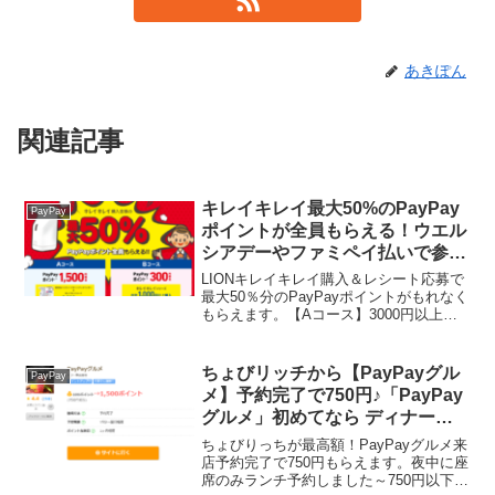
あきぽん
関連記事
キレイキレイ最大50%のPayPay
PayPay
ポイントが全員もらえる！ウエル
シアデーやファミペイ払いで参加
しよう
LIONキレイキレイ購入＆レシート応募で
最大50％分のPayPayポイントがもれなく
もらえます。【Aコース】3000円以上購
入で⇒1500円分還元（50％還元）対象商
品キレイキレイ 薬用泡ハンドソープ専用
オートディスペンサー＋その他キレイ
ちょびリッチから【PayPayグル
PayPay
キ...
メ】予約完了で750円♪「PayPay
グルメ」初めてなら ディナー
1000円、ランチ500円クーポンも
ちょびりっちが最高額！PayPayグルメ来
つかえる！
店予約完了で750円もらえます。夜中に座
席のみランチ予約しました～750円以下の