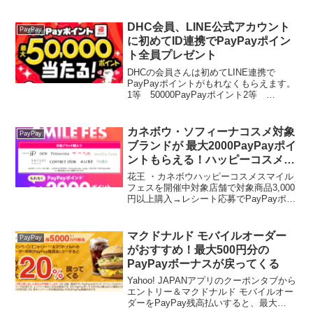
ランチなら何度でもお小遣いになっちゃ
います。ちょびリッチでPayPayグルメ予
約で750円きたー！新規もリピーターも
DHC会員、LINE公式アカウント
PayPay
🆗...
に初めてID連携でPayPayポイン
ト全員プレゼント
DHCの会員さんは初めてLINE連携で
PayPayポイントがもれなくもらえます。
1等 50000PayPayポイント2等
500PayPayポイント3等 100ポイント
（1等・2等以外全員）キャンペーン期間2
月16日～3月16日
カネボウ・ソフィーナコスメ対象
PayPay
ブランドが 最大2000PayPayポイ
ントもらえる！ハッピーコスメス
マイルフェス
花王 ・カネボウハッピーコスメスマイル
フェスを開催中対象店舗で対象商品3,000
円以上購入→レシート応募でPayPayポイ
ント最大2000ptがもらえます。ソフィー
ナやカネボウの商品がいつもよりお得に
なりますよ～【コース】1.合計3,000...
マクドナルド モバイルオーダー
PayPay
がおすすめ！最大500円分の
PayPayボーナスが戻ってくる
Yahoo! JAPANアプリのクーポンタブから
エントリー＆マクドナルド モバイルオー
ダーをPayPay残高払いすると、最大