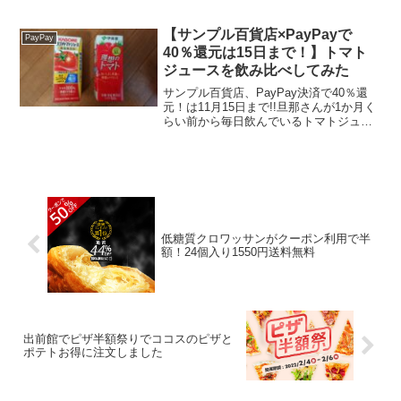
20％（500円）のPayPayボーナスが戻っ
てくるキャンペーンが実施中です。 キャ
ンペーン期間 2021年7月30...
【サンプル百貨店×PayPayで
PayPay
40％還元は15日まで！】トマト
ジュースを飲み比べしてみた
サンプル百貨店、PayPay決済で40％還
元！は11月15日まで!!旦那さんが1か月く
らい前から毎日飲んでいるトマトジュー
ス。トマトにはコレステロールや中性脂
肪を下げてエネルギーを消費しやすい体
に変えるんですって。私も習慣的に飲ん
でみようと...
低糖質クロワッサンがクーポン利用で半
額！24個入り1550円送料無料
出前館でピザ半額祭りでココスのピザと
ポテトお得に注文しました