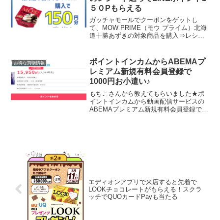
５０Pもらえる
ガッチャモールでクーポンをゲットし
て、MOW PRIME（モウ プライム）北海
道十勝あずきの対象商品を購入⇒レシー
トを送るとLINEポイント15０P当たりま
す。小売店ならスーパー、コンビニ、ド
ラッグストアどこで買ってもOK。d払い
ポイントインカムからABEMAプ
お得な買物情報
ポイントラ...
レミアム新規有料会員登録で
1000円お小遣い♪
もちこさんから教えてもらいました★ポ
イントインカムから動画配信サービスの
ABEMAプレミアム新規有料会員登録で
2000円分のポイントがもらえます。ポイ
ントインカム会員さんはこちらから案件
に直接いけます。※初めて
ABEMA（AbemaTV）の...
エディオンアプリで来店すると先着で
LOOKチョコレートがもらえる！スクラ
ッチでQUOカードPayも当たる