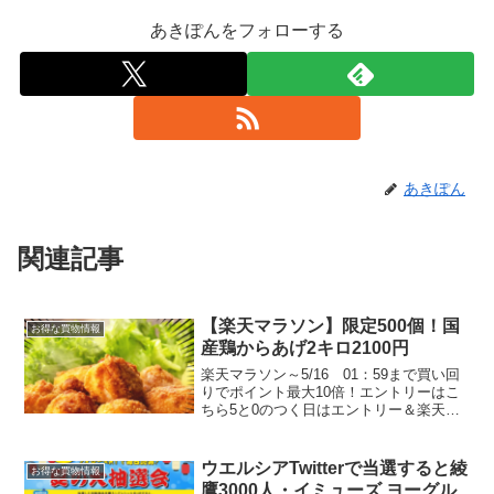
あきぽんをフォローする
あきぽん
関連記事
【楽天マラソン】限定500個！国
お得な買物情報
産鶏からあげ2キロ2100円
楽天マラソン～5/16 01：59まで買い回
りでポイント最大10倍！エントリーはこ
ちら5と0のつく日はエントリー＆楽天カ
ード利用でポイント5倍ブロガーの皆さん
紹介されています。大人気チキンねっと
さんの訳あり国産鶏の唐揚げ2キロ 楽天
ウエルシアTwitterで当選すると綾
お得な買物情報
マラソン...
鷹3000人・イミューズ ヨーグル