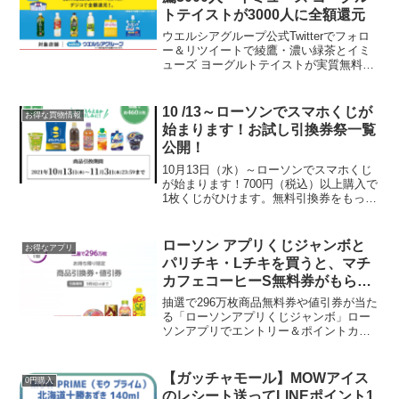
トテイストが3000人に全額還元
ウエルシアグループ公式Twitterでフォロ
ー＆リツイートで綾鷹・濃い緑茶とイミ
ューズ ヨーグルトテイストが実質無料に
なる夏の抽選会を実施中です。˗ˏˋ🏮#夏の
大抽選会 開催中🏮ˎˊ˗その場で結果がわか
るですʕ๑・ᴥ・๑ʔ🎉／合計16,00...
10 /13～ローソンでスマホくじが
お得な買物情報
始まります！お試し引換券祭一覧
公開！
10月13日（水）～ローソンでスマホくじ
が始まります！700円（税込）以上購入で
1枚くじがひけます。無料引換券をもって
いる方は13日以降に使いましょう。10月
はお試し引換券祭りありますかね～？ち
なみに今年は1月、4月、6月、8月にあり
ローソン アプリくじジャンボと
お得なアプリ
ました...
パリチキ・Lチキを買うと、マチ
カフェコーヒーS無料券がもらえ
る！
抽選で296万枚商品無料券や値引券が当た
る「ローソンアプリくじジャンボ」ロー
ソンアプリでエントリー＆ポイントカー
ドを提示で税込800円以上買い物をする
と、抽選で296万枚、無料券または値引券
が当たる「ローソンアプリくじジャン
【ガッチャモール】MOWアイス
0円購入
ボ」が実施中です...
のレシート送ってLINEポイント1