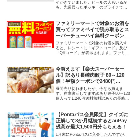
イがきていました。ビールの人もいるか
も。先週買ったポッキーのプライチでポ
ッキーカカオ60％の無料クーポン届いて
いました。引き換えたら今日5日から応募
できます👇ファミペイアプリに颯が当た
ファミリーマートで対象のお酒を
お役立ち
るゲームも始まってい...
買ってファミペイで読み取るとス
ーパーチューハイ無料クーポンが
もらえる
ファミリーマートで対象のお酒を購入す
ると、レシートに「ギフトコード」及び
「QRコード」が表示されます。ファミペ
イアプリで読み取ると、スーパーチュー
ハイ350ml缶無料クーポンがもれなくもら
えます！対象商品はこちら▼対象期間
今買えます【楽天スーパーセー
お得な買物情報
2024年1月16...
ル】訳あり長崎肉餃子 80～120
個！半額クーポンで2480円
→1240円送料無料！
昼間売り切れましたが、今なら買えま
す。在庫復活してます訳あり餃子80～120
個入って1,240円送料無料訳ありの長崎餃
子 約600g×2袋 計1.2kgが9/5まで50％オ
フクーポンで1240円送料無料！※生産過
程で規格外になったものを訳あ...
【Pontaパス会員限定】クイズに
0円購入
正解して3か月継続するとauPay
残高が最大1,500円分もらえる！
1月末にPontaパスに入会したんですが、