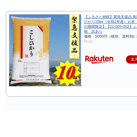
【ふるさと納税】緊急支援品 
ひかり10kg（令和2年産）お米
の期間限定】【21-005-002】
税 訳あり
価格：5000円（税別、送料別)
(
時点)
楽