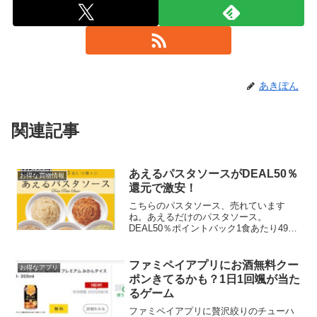
あきぽん
関連記事
あえるパスタソースがDEAL50％
お得な買物情報
還元で激安！
こちらのパスタソース、売れています
ね。あえるだけのパスタソース。
DEAL50％ポイントバック1食あたり49円
くらい。気になってたんですが20袋も多
いなーなんて思ってレビュー見ていたら
美味しいけど量が少ないとか。2袋使えば
ファミペイアプリにお酒無料クー
お得なアプリ
すぐに消費しそうだし...
ポンきてるかも？1日1回颯が当た
るゲーム
ファミペイアプリに贅沢絞りのチューハ