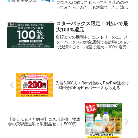
ロウさんに教えてもらって引き止めのや
ってみたら、わたしも対象でした。該当
投稿を消してしまいすみません💦再投稿
します。Pontaパス引留め来た！これで3
ヶ月格安で使える！！解約ページまで進
スターバックス限定！d払いで最
d払い
むと出てくる...
大100％還元
8/17までの期間中、エントリーの上、ス
ターバックスの対象店舗で会計時にd払い
で決済すると、抽選で最大＋100％還元分
のdポイントが当たります。【特典および
当選者数】 1等・・・100％還元（最大
5,000ポイント）×300名 2等・・・5...
先着5,000人！Retty始めてPayPay連携で
200円分のPayPayボーナスもらえる
【楽天ふるさと納税】コスパ最強！牧成
舎の飛騨産生乳と乳製品セット5000円