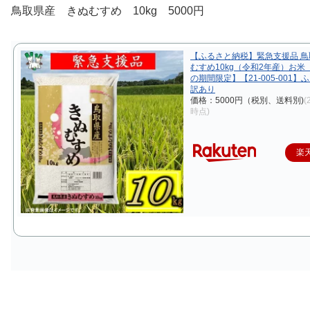
鳥取県産 きぬむすめ 10kg 5000円
【ふるさと納税】緊急支援品 
むすめ10kg（令和2年産）お米
の期間限定】【21-005-001
訳あり
価格：5000円（税別、送料別)
(
時点)
楽