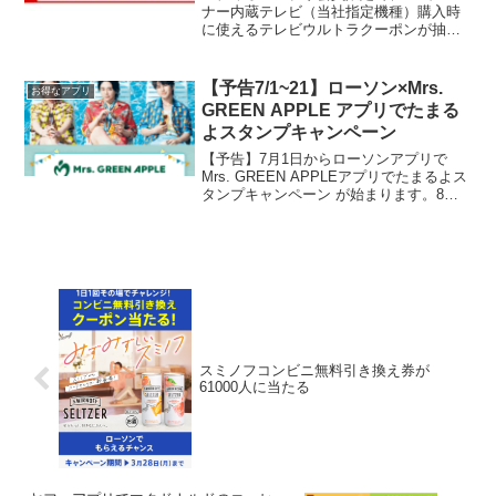
ナー内蔵テレビ（当社指定機種）購入時
に使えるテレビウルトラクーポンが抽選
で当たったので旦那さんと下見に行って
きました。この時応募しました↓店員さん
に伝えたら満面の笑みで「おめでとうご
【予告7/1~21】ローソン×Mrs.
お得なアプリ
ざいます!!」って言...
GREEN APPLE アプリでたまる
よスタンプキャンペーン
【予告】7月1日からローソンアプリで
Mrs. GREEN APPLEアプリでたまるよス
タンプキャンペーン が始まります。8ス
タンプでミセスのイベントペア（100組
200名）ご招待他にもオリジナルグッズが
あたります。また対象のお菓子を3点買
う...
スミノフコンビニ無料引き換え券が
61000人に当たる