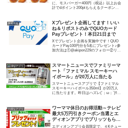
に、モスバーガー400円（税込）以上お会
計でdポイント200ptもらえるクーポンが
出現中だそうです。この案内が表示され
た方限定です！マイルドさんから教えて
もらいました★クーポンタブから先着ク
Xプレゼント企画してます！いい
懸賞情報
ーポンにある...
ね＆リポストのみでQUOカード
Payプレゼント！本日21日まで
Xでプレゼント企画を実施中です！QUO
カードPay100円分を5名にプレゼント♪参
加方法は①@akipon229のフォロー②リポ
スト（RT）＆いいね のみ今日22日 21
時までなので気軽に参加してね。＼QUO
カードPay100円分／5名にプ...
スマートニュースでファミリーマ
お得なアプリ
ート「ファミマル スモーキーハ
イボール」が20万人に当たる
スマートニュースアプリで【ファミマル
スモーキーハイボール350ml】が20万人
に当たります。昨日はハズレ(´；ω；`)ｳ
ｯ…スマニューは大量当選だけどいつも当
たりにくいのですよ。当たるまで毎日挑
戦！12/1まで
ワーママ休日のお得活動～テレビ
お得なアプリ
最大5万円引きクーポン当選とエ
ディオンアプリでプリッツもらえ
る
エディオンアプリ会員限定で、４Kチュー