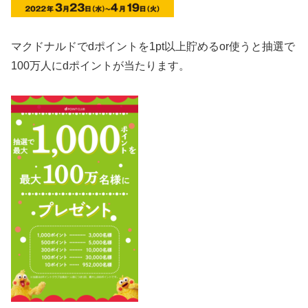
マクドナルド
で
dポイント
を1pt以上貯めるor使うと抽選で
100万人にdポイントが当たります。