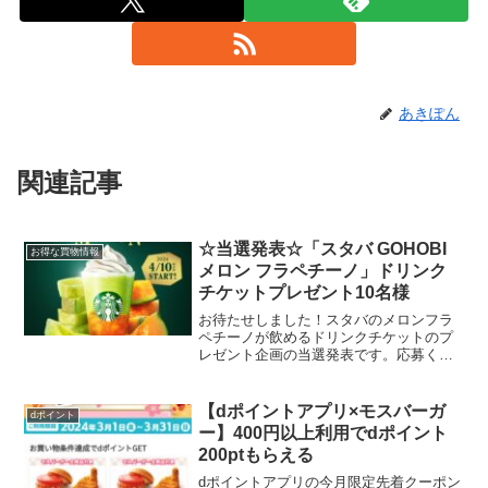
あきぽん
関連記事
☆当選発表☆「スタバ GOHOBI
お得な買物情報
メロン フラペチーノ」ドリンク
チケットプレゼント10名様
お待たせしました！スタバのメロンフラ
ペチーノが飲めるドリンクチケットのプ
レゼント企画の当選発表です。応募くだ
さった皆様、ありがとうございまし
た！！🍈ドリンクチケット 700円 5名と
もさん@fuchi424れもん🍋さん
【dポイントアプリ×モスバーガ
dポイント
@OLAMPgb0V0...
ー】400円以上利用でdポイント
200ptもらえる
dポイントアプリの今月限定先着クーポン