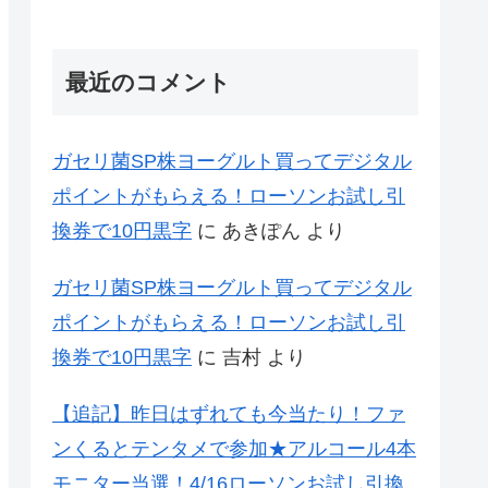
最近のコメント
ガセリ菌SP株ヨーグルト買ってデジタル
ポイントがもらえる！ローソンお試し引
換券で10円黒字
に
あきぽん
より
ガセリ菌SP株ヨーグルト買ってデジタル
ポイントがもらえる！ローソンお試し引
換券で10円黒字
に
吉村
より
【追記】昨日はずれても今当たり！ファ
ンくるとテンタメで参加★アルコール4本
モニター当選！4/16ローソンお試し引換