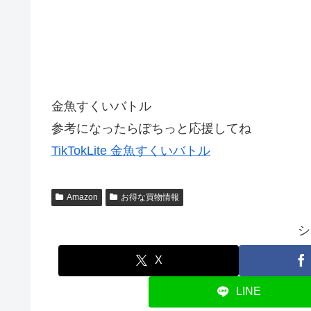
金魚すくいバトル
参考になったらぽちっと応援してね
TikTokLite 金魚すくいバトル
Amazon
お得な買物情報
シ
X
LINE