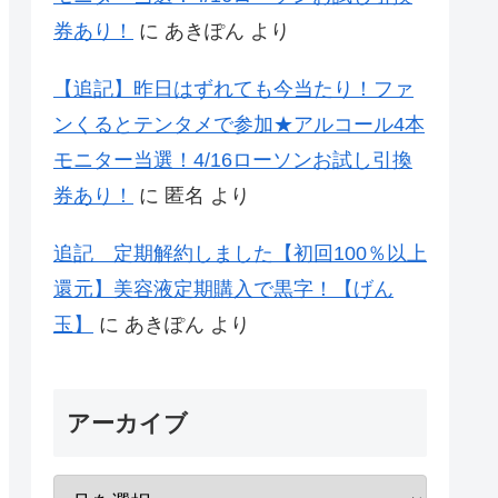
券あり！
に
あきぽん
より
【追記】昨日はずれても今当たり！ファ
ンくるとテンタメで参加★アルコール4本
モニター当選！4/16ローソンお試し引換
券あり！
に
匿名
より
追記 定期解約しました【初回100％以上
還元】美容液定期購入で黒字！【げん
玉】
に
あきぽん
より
アーカイブ