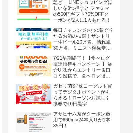
急ぎ！ LINEショッピングほ
しいを3つ押すと ファミマ
の500円ギフト70%OFFク
ーポンが2人に1人あたる！
毎日チャレンジ♪その場で当
たるお酒の抽選！サントリ
ー生ビール20万名、晴れ風
30万名、ミニスト檸檬堂2
万名、ブラックニッカハイ
7/21早期終了！【食べログ
ボール12.3万名
友達招待キャンペーン 】 紹
介URLからエントリー＆口
コミ投稿で、食べログ限定
Vポイント最大12000ポイン
ガセリ菌SP株ヨーグルト買
トがもらえる
ってデジタルポイントがも
らえる！ローソンお試し引
換券で10円黒字
アサヒ十六茶がクーポン適
用で660ml×24本入りが1本
35円！