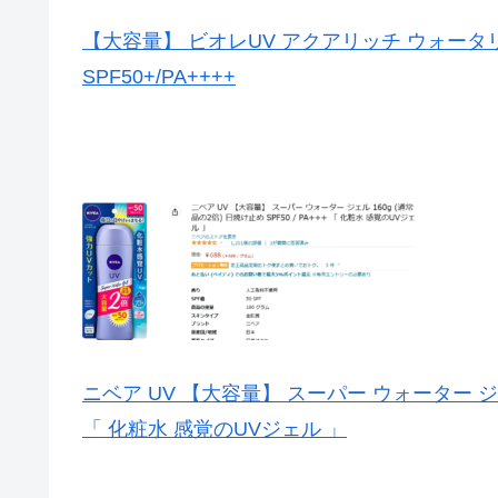
【大容量】 ビオレUV アクアリッチ ウォータリエ
SPF50+/PA++++
ニベア UV 【大容量】 スーパー ウォーター ジェル 
「 化粧水 感覚のUVジェル 」