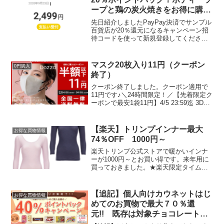
ープと鶏の炭火焼きをお得に購入
♪
先日紹介しましたPayPay決済でサンプル
百貨店が20％還元になるキャンペーン招
待コードを使って新規登録してくださっ
た方々、ありがとうございます。500円ク
ーポンを使って欲しかった商品がお得に
購入できました。本体＋詰め替えが1セッ
マスク20枚入り11円（クーポン
0円購入
トあたり3...
終了）
クーポン終了しました。クーポン適用で
11円です♪＼24時間限定！／【先着限定ク
ーポンで最安1袋11円】4/5 23:59迄 3Dマ
スク Dozza マスク 不織布 立体マスク バ
イカラーマスク 不織布マスク 血色マスク
カラーマスク 立体 ...
【楽天】トリンプインナー最大
お得な買物情報
74％OFF 1000円～
楽天トリンプ公式ストアで暖かいインナ
ーが1000円～とお買い得です。来年用に
買っておきました。★楽天限定タイムセ
ール74％OFF★軽くてあたたかい5070 7
分袖トップ TR5070 Top(7) インナー レデ
ィース あったか 長袖 暖か...
【追記】個人向けカウネットはじ
お得な買物情報
めてのお買物で最大７０％還
元!! 既存は対象チョコレート購
入40％ポイントバック