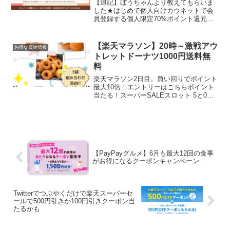
【追記】ぼうちゃんより教えてもらいま
した★はじめて個人向けカウネットで会
員登録する個人限定70%ポイント還元で
す！対象商品はお菓子以外でも色々あり
ます。キャンペーン期間中の付与上限は
合計で3,000ポイント。例）キャンペーン
【楽天マラソン】20時～激戦アウ
お得な買物情報
期間中に税込2,...
トレットドーナツ1000円送料無
料
楽天マラソン2日目。買い回りでポイント
最大10倍！エントリーはこちらポイント
当たる！スーパーSALEスロット 5と0の
つく日はエントリー＆楽天カード利用で
でポイント5倍ブロガーさんがよく紹介し
ている宮田製菓のアウトレットドーナツ
選べる3種類...
【PayPayグルメ】6月も最大12回の食事
がお得になるクーポンキャンペーン
Twitterでつぶやくだけで楽天スーパーセ
ールで500円引きか100円引きクーポン当
たるかも