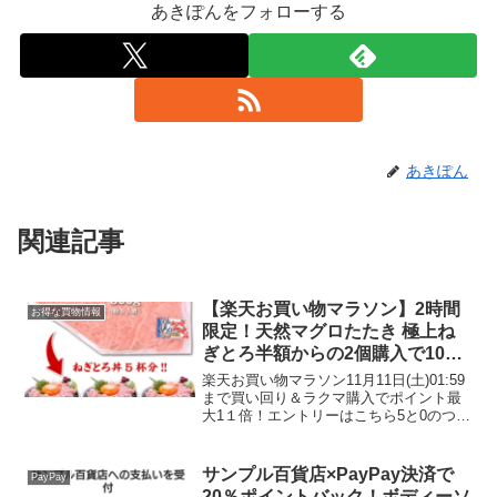
あきぽんをフォローする
あきぽん
関連記事
【楽天お買い物マラソン】2時間
お得な買物情報
限定！天然マグロたたき 極上ね
ぎとろ半額からの2個購入で1000
円OFFクーポン！見切り品サーモ
楽天お買い物マラソン11月11日(土)01:59
ン30％OFF、紅ずわい蟹ほぐし身
まで買い回り＆ラクマ購入でポイント最
大1１倍！エントリーはこちら5と0のつく
52％OFF
日はエントリー＆楽天カード利用でポイ
ント5倍天然マグロたたき 極上ねぎとろ2
個購入で1000円OFFクーポン本日21...
サンプル百貨店×PayPay決済で
PayPay
20％ポイントバック！ボディーソ