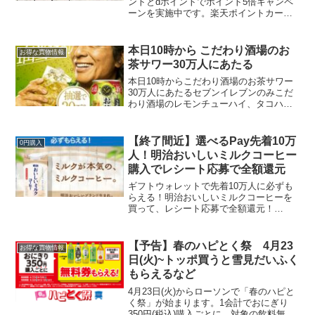
10％還元！
ントとdポイントでポイント5倍キャンペ
ーンを実施中です。楽天ポイントカード
を提示、またはすかいらーく公式アプリ
に楽天IDを連携してお会計するとポイン
ト5倍店頭でお会計の場合楽天ポイントカ
本日10時から こだわり酒場のお
お得な買物情報
ードを提示して20...
茶サワー30万人にあたる
本日10時からこだわり酒場のお茶サワー
30万人にあたるセブンイレブンのみこだ
わり酒場のレモンチューハイ、タコハイ
も引換可能です。
【終了間近】選べるPay先着10万
0円購入
人！明治おいしいミルクコーヒー
購入でレシート応募で全額還元
ギフトウォレットで先着10万人に必ずも
らえる！明治おいしいミルクコーヒーを
買って、レシート応募で全額還元！
11/3 12:00 まだ間に合います。レシー
ト応募はここからおいしいミルクコーヒ
ーは226円なので全額分のえらべるPayが
【予告】春のハピとく祭 4月23
お得な買物情報
もらえます...
日(火)~トッポ買うと雪見だいふく
もらえるなど
4月23日(火)からローソンで「春のハピと
く祭」が始まります。1会計でおにぎり
350円(税込)購入ごとに、対象の飲料無料