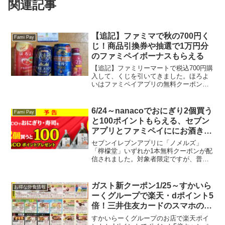
関連記事
【追記】ファミマで秋の700円く
Fami Pay
じ！商品引換券や抽選で1万円分
のファミペイボーナスもらえる
【追記】ファミリーマートで税込700円購
入して、くじを引いてきました。ほろよ
いはファミペイアプリの無料クーポン、
いつものアサヒザリッチ、無料クーポン
の一番搾り、ファンくるモニターのドリ
ンクでくじ引かせてもらったらマッチの
6/24～nanacoでおにぎり2個買う
Fami Pay
無料引換券をゲット!...
と100ポイントもらえる、セブン
アプリとファミペイににお酒きて
るかも？
セブンイレブンアプリに「ノメルズ」
「檸檬堂」いずれか1本無料クーポンが配
信されました。対象者限定ですが、普段
からお酒を買っている方に来ているか
も。本日のローソンお試し引換券にも新
商品の「ノメルズ」ありましたけどあっ
ガスト新クーポン1/25～すかいら
お得な外食情報
という間になくなってしまっ...
ーくグループで楽天・dポイント5
倍！三井住友カードのスマホのタ
ッチ決済でVポイントもれなく
すかいらーくグループのお店で楽天ポイ