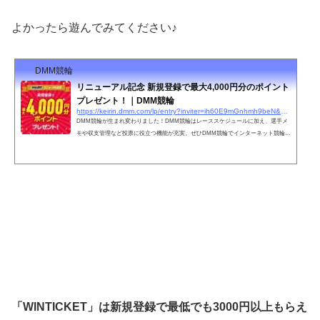
よかったら遊んでみてください♪
DMM競輪
リニューアル記念 新規登録で最大4,000円分のポイント
プレゼント！｜DMM競輪
https://keirin.dmm.com/lp/entry?inviter=ih60E9mGnhmh9beN&#038;utm_campaign=invitation&#038;utm_source=lp
DMM競輪が生まれ変わりました！DMM競輪はレーススケジュールに加え、選手メ
モや収支管理など投票に役立つ機能が充実。ぜひDMM競輪でインターネット競輪投
票をお楽しみください。
「WINTICKET」は新規登録で最低でも3000円以上もらえ