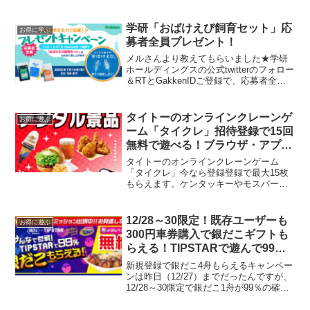
条件：35,000円(税込)以上併用可 楽天ト
ラベル先着クーポンはこちら楽天トラベ
ル スーパーDEAL40%ポイントバ...
学研「おばけえび飼育セット」応
お得に学ぶ
募者全員プレゼント！
メルさんより教えてもらいました★学研
ホールディングスの公式twitterのフォロー
＆RTとGakkenIDご登録で、応募者全員
に「おばけえび飼育セット」をプレゼン
ト！おばけえびの正式名称は「アルテミ
ア」。甲殻類の仲間のプランクトンで、
タイトーのオンラインクレーンゲ
お得に遊ぶ
8,5...
ーム「タイクレ」招待登録で15回
無料で遊べる！ブラウザ・アプリ
両方登録で最大30回！
タイトーのオンラインクレーンゲーム
「タイクレ」今なら登録登録で最大15枚
もらえます。ケンタッキーやモスバーガ
ー、らあめん花月嵐がとれます。デジタ
ルチケットなら送料無料です。こちらの
デジタルチケットは同じ台を20回連続す
12/28～30限定！既存ユーザーも
お得に遊ぶ
ると、アシストが入って...
300円車券購入で銀だこギフトも
らえる！TIPSTARで遊んで99％
の確率で「銀だこ」最大3舟もら
新規登録で銀だこ4舟もらえるキャンペー
える
ンは昨日（12/27）までだったんですが、
12/28～30限定で銀だこ1舟が99％の確率
でもらえるキャンペーン始まっていま
す。既存ユーザーの方も、Tipマネー300