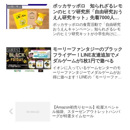
あれば参加できます。TIPマネー300...
ポッカサッポロ 知られざるレモ
お得に学ぶ
ンのヒミツ研究所「自由研究おう
えん研究キット」先着7000人に
もらえる
ポッカサッポロの食育活動で「自由研究
おうえんキャンペーン」知られざるレモ
ンのヒミツ研究キットが小学生向けに先
着7000人にもらえます。我が家でも何年
か前に応募して、夏休みの自由研究に提
出しました。プレゼント内容：研究キッ
モーリーファンタジーのブラック
お役立ち
ト・レモン教室ノート...
フライデー！LINE友達追加でメ
ダルゲームが1枚1円で遊べる
イオンに入っているゲームセンターのモ
ーリーファンタジーでメダルゲームがお
得に遊べます！LINEの「モーリーファン
タジー」公式アカウントを検索し、近く
の店舗を友達追加すると1000円で1000枚
貸し出しクーポンがもらえます。コイン
ゲームは通常...
【Amazon初売りセール】松屋スペシャ
ル福袋、スターゼンアウトレットハンバ
ーグが特選タイムセール