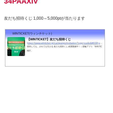
34PAAXIV
友だち招待くじ 1,000～5,000ptが当たります
WINTICKET(ウィンチケット)
【WINTICKET】友だち招待くじ
https://www.winticket.jp/campaign/invitation?ogp=code&#038;shared=true&#038;sharedType=3
招待しても、されても引ける 友だち招待くじ 絶賛開催中！｜競輪アプリ「WINTIC
KET」