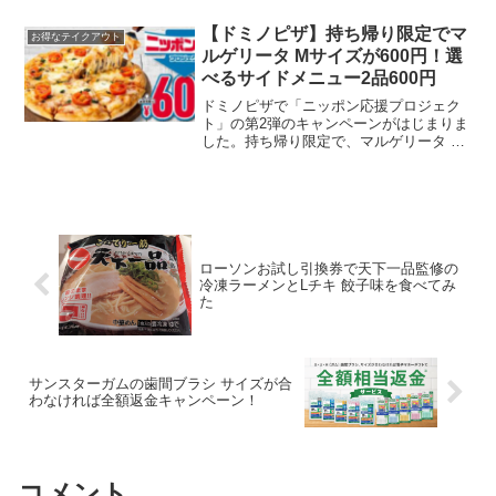
帰りにも使えます。なか卯の新聞折込チ
ラシ親子丼100円引きクーポン並盛450円
【ドミノピザ】持ち帰り限定でマ
お得なテイクアウト
→350円...
ルゲリータ​ Mサイズが600円！選
べるサイドメニュー2品600円
ドミノピザで「ニッポン応援プロジェク
ト」の第2弾のキャンペーンがはじまりま
した。持ち帰り限定で、マルゲリータ​ M
サイズが600円です。第2弾 8月22日
（月）～9月11日（日）​​​【デリバリー・お
持ち帰り】でお好きなサイド2品​ 600...
ローソンお試し引換券で天下一品監修の
冷凍ラーメンとLチキ 餃子味を食べてみ
た
サンスターガムの歯間ブラシ サイズが合
わなければ全額返金キャンペーン！
コメント