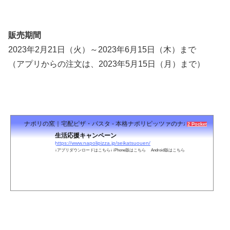
販売期間
2023年2月21日（火）～2023年6月15日（木）まで
（アプリからの注文は、2023年5月15日（月）まで）
ナポリの窯｜宅配ピザ・パスタ - 本格ナポリピッツァのナポリの窯
2 Pockets
生活応援キャンペーン
https://www.napolipizza.jp/seikatsuouen/
↓アプリダウンロードはこちら↓ iPhone版はこちら Android版はこちら