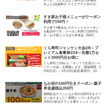
中です。うどん注文で鶏そぼろ丼無料、
天ぷら1品無料や テイクアウト20％引き
などお得なクーポンを配信しています。
クーポン配信期間2022年11月10日（木）
～11月23日（水・祝）①鶏そぼろ丼無料
すき家お子様メニューがクーポン
お得なテイクアウト
②天ぷら...
利用で150円！
すき家で#夏休み のスペシャルクーポン
を配信中です。クーポン利用で100円引
き！お子様とりそぼろ丼単品 250円
⇒150円お子様牛丼単品 250円⇒150円お
子様カレー単品 250円⇒150円会計時に
レジで画像を提示するだけ1回の会計で...
くら寿司ジャンケン大会2/8～プ
0円購入
レミアム食事券2/19～先着1万セ
ット3000円分お得に
くら寿司で2/8から『ネットで社長のジャ
ンケン大会』を開催します。開催期間：2
月8日(月) ～ 2月12日(金)応募受付：10:00
～ 13:00ジャンケンで2連勝すると、抽選
で1000人に「極旨人気10種セット（2人
前）」が当たります。...
なか卯の100円引きクーポン♪親子
お得なテイクアウト
丼並盛税込350円
新聞折込チラシになか卯の100円引きクー
ポンありました！新聞とっている方は11
月9日の折込チラシを要チェック！チョキ
チョキしてお財布にいれとこう。お持ち