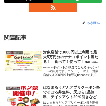
あきぽん
関連記事
対象店舗で3000円以上利用で最
nanacoポイント
大5万円分のナナコポイント当た
る！「食べて！使って！nanaco
ポイントGetキャンペーン」
nanacoポイントが抽選で当たるキャンペ
ーンの紹介です。エントリーの上、対象
店舗で3,000円以上(税込)nanacoで支払い
すると、抽選で最大5万円分のnanacoポ
イントが当たります。1等 50,000ポイン
ト 100名様2等 10...
はなまるうどんアプリクーポン祭
お得なアプリ
でそぼろ丼無料、天ぷら1品無
料、テイクアウト20％引きなど
はなまるうどんアプリクーポン祭を開催