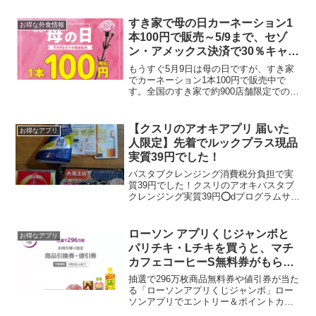
ディオンポイントが必ず当たるエディオ
ンジャンボのエントリーがまた始まりま
すき家で母の日カーネーション1
お得な外食情報
した。...
本100円で販売～5/9まで、セゾ
ン・アメックス決済で30％キャッ
シュバック
もうすぐ5月9日は母の日ですが、すき家
でカーネーション1本100円で販売中で
す。全国のすき家で約900店舗限定での販
売です。販売期間：5月6日（木）～5月9
日（日）販売店舗：全国のすき家 約900
店舗（4月27日時点）※1店舗100本限定
【クスリのアオキアプリ 届いた
お得なアプリ
（...
人限定】先着でルックプラス現品
実質39円でした！
バスタブクレンジング消費税分負担で実
質39円でした！クスリのアオキバスタブ
クレンジング実質39円⭕️dプログラムサン
プルはなかったのでオバジ2つもらえまし
た😆他にもパシャの納豆と焼売など2000
円以上購入しお買物券500円×3枚使って
ローソン アプリくじジャンボと
お得なアプリ
きまし...
パリチキ・Lチキを買うと、マチ
カフェコーヒーS無料券がもらえ
る！
抽選で296万枚商品無料券や値引券が当た
る「ローソンアプリくじジャンボ」ロー
ソンアプリでエントリー＆ポイントカー
ドを提示で税込800円以上買い物をする