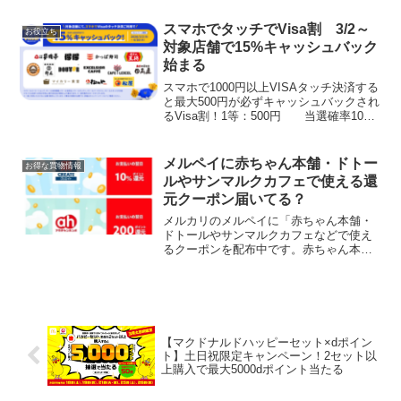
と、抽選で296万枚、無料券または値引券
が当たる「ローソンアプリくじジャン
スマホでタッチでVisa割 3/2～
お役立ち
ボ」が実施中です...
対象店舗で15%キャッシュバック
始まる
スマホで1000円以上VISAタッチ決済する
と最大500円が必ずキャッシュバックされ
るVisa割！1等：500円 当選確率10%2
等：150円 当選確率30%3等：100
円 当選確率60% ＜キャンペーン期間
＞2026年2月10日（火...
メルペイに赤ちゃん本舗・ドトー
お得な買物情報
ルやサンマルクカフェで使える還
元クーポン届いてる？
メルカリのメルペイに「赤ちゃん本舗・
ドトールやサンマルクカフェなどで使え
るクーポンを配布中です。赤ちゃん本舗
では201円以上で使える200P還元クーポ
ンが届いています。以前、au PAYスマー
トパスのクーポンを使うためにアカチャ
ンホンポに行...
【マクドナルドハッピーセット×dポイン
ト】土日祝限定キャンペーン！2セット以
上購入で最大5000dポイント当たる