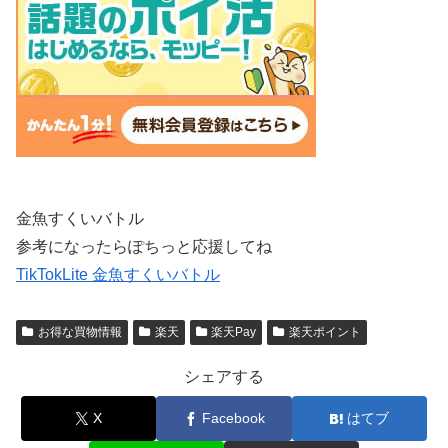
金魚すくいバトル
参考になったらぽちっと応援してね
TikTokLite 金魚すくいバトル
お得な買物情報
楽天
楽天Pay
楽天ポイント
シェアする
X
Facebook
はてブ