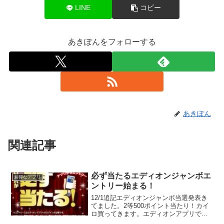
LINE
コピー
あきぽんをフォローする
あきぽん
関連記事
必ず当たるエディオンジャンボエ
お得なアプリ
ントリー始まる！
12/1追記エディオンジャンボ当選発表き
てました。2等500ポイント当たり！カイ
ロ買ってきます。エディオンアプリで先
着30万人に1万円、5000円、100円分のエ