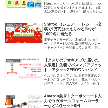
ろはす買うとアクエリアスもらえ
対象のアクエリアス各種を1本購入につき
る！
20デジタルポイントがもらえます。（最
大1000ポイント：50本分） 購入したレシ
ートをアップロードしLINE応募。対象商
品アクエリアス各種対象店舗コンビニ・
スーパー・ドラッグストア ディスカウン
Shufoo!（シュフー）レシート投
お得な買物情報
ト・ネ...
稿で1万円分のえらべるPayが
1000名に当たる
電子チラシサービス「Shufoo!（シュフ
ー）」でサービス開始25周年記念レシー
トキャンペーンを開催しています。 開催
期間 2026年3月1日(日) ～ 2026年3月31日
(火)賞品えらべるPay 10,000円分 抽選で
1,000名応募...
【クスリのアオキアプリ 届いた
お得なアプリ
人限定】先着でバスマジアジェッ
ト、アタックZEROワンハンドお
試しクーポンほぼ実質無料
クスリのアオキアプリに対象者限定のク
ーポンが２つきています。花王「バスマ
ジアジェット」購入で448ポイント付与。
先着3000名花王「アタックZEROワンハ
ンド本体」購入で498ポイント付与。先着
4600名クスリのアオキのアプリ
Amazon急ぎ！クーポンコード入
0円購入
「Aoca（ア...
力でヨガポール フォームローラ
ーなど 4点セット0円！