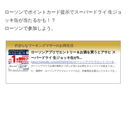
ローソンでポイントカード提示でスーパードライ 生ジョ
ッキ缶が当たるかも！？
ローソンで参加しよう。
ずぼらなワーキングマザーのお得生活
ローソンアプリでエントリー＆お酒を買うとアサヒ ス
ーパードライ 生ジョッキ缶が5...
https://ajirolife.com/2023/03/21/ローソンアプリでエントリー＆お酒を買うとアサ
ローソンアプリでお酒の無料クーポンが当たるお得なキャンペーンが始まりまし
た。期間中、ローソンアプリでエントリーの上、対象商品を購入してスタンプをた
めると、抽選でアサヒ スーパードライ 生ジョッキ缶 340ml の無料クーポン
が5万人に当たります。Ponta会員・d ポイントカードを提示します。■キャンペーン
期間■エントリー・対象商品購入期間：2023年3月21日(火) 0:00 ～ 2023年4月3日(月)
23:59応募・クーポン利用期間： 2023年3月22日(水) 16:00 ～ 2023年4月10日
(月) 23:59 購入翌日にスタンプがたまり、抽選が...