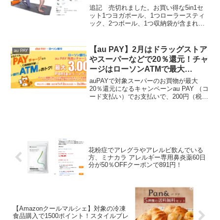
追記 売切れました。お買い得な5in1セ
ット1つヨガポール、1つローラースティ
ック、2つボール、1つ収納袋が含まれて
います。クーポンコード入力でタダポチ
できます。色違いでも適用されました。
クーポンコード RYB7SNKAヨガポール
【au PAY】2月はドラッグストア
au PAY
フォーム...
やスーパーなどで20％還元！チャ
ージはローソンATMで最大
3000pontaポイント！
auPAYで対象スーパーのお買物が最大
20％還元になるキャンペーンau PAY （コ
ード支払い）でお支払いで、200円（税
込）毎に40ポイント（20％）を還元2月は
ドラッグストアやスーパーなどで20％の
Pontaポイント（au Payマーケ...
花粉症でアレグラやアレルビ飲んでいる
方、ミナカラ アレルギー専用鼻炎薬60日
分が50％OFFクーポンで891円！
【Amazonクールマルシェ】対象の冷凍
食品購入で1500ポイント！スタイルブレ