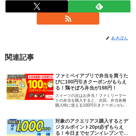
あきぽん
関連記事
ファミペイアプリで弁当を買うた
お得なアプリ
びに100円引きクーポンがもらえ
る！鶏そぼろ弁当が198円！
スイーツの次はお弁当！ファミリーマー
トの弁当を購入すると、次回、弁当各種
購入時に使える100円引きクーポンがレシ
ートに表示されます。レシートに「ギフ
トコード」及び「QRコード」が印字され
るので、ファミペイに「ギフトコード」
対象のアクエリアス購入するとデ
0円購入
を入力、もしくは「...
ジタルポイント20pt必ずもらえ
る！今日までセブンイレブンでい