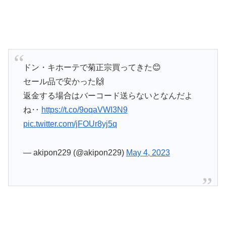
ドン・キホーテで菊正宗買ってきた😊
セール品で安かった🙌
返金する場合はバーコード送らないとなんだよ
ね‥
https://t.co/9oqaVWI3N9
pic.twitter.com/jFOUr8yj5q
— akipon229 (@akipon229)
May 4, 2023