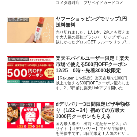
コメダ珈琲店 プリペイドカードコメ
カ 1000円⇒500円。今月は先着500枚、
2枚まで買えます。12月25日（金）12:00
～販売開始です。今回は500枚。間に合う
ヤフーショッピングでリップ1円
お得な買物情報
か...
送料無料
売り切れました。1人1本、2色とも買えま
す大人気の最強プランパーリップ ずっと
欲しかったグロスGET フルーツリップ/リ
ップグロス/マット口紅/リップティント大
人気の最強プランパーリップ ずっと欲し
かったグロスGET フルーツリップ/リッ
楽天モバイルユーザー限定！楽天
お得な買物情報
プ...
市場で使える500円OFFクーポン
12/25 0時～先着3000枚限定
【Rakuten Link限定】楽天市場で1000円
以上で使える500円OFFクーポン配布しま
す。2，3日前に楽天Linkアプリ開いたら
バナーが表示されました。対象者はこち
らからクーポン獲得できます。25日0時か
ら先着3000枚なので早い者...
dデリバリー3日間限定ピザ半額祭
お得なテイクアウト
り（1/22～24）初めての方最大
1000円クーポンもらえる
国内最大級の「出前・宅配サービス」の
サイト【ｄデリバリー】でピザ半額祭り
を開催中です。3日間限定！人気のピザが