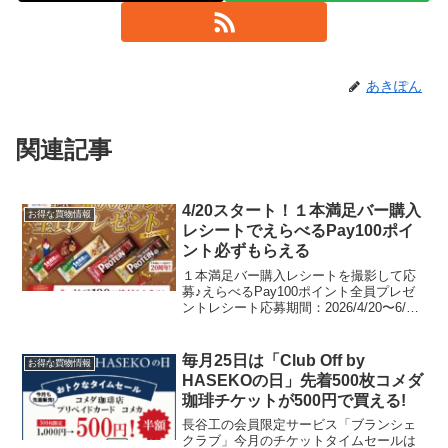
あきぽん
関連記事
4/20スタート！１本満足バー購入
お得な買物情報
レシートでえらべるPay100ポイ
ント必ずもらえる
１本満足バー購入レシートを撮影して応
募♪えらべるPay100ポイント全員プレゼ
ントレシート応募期間：2026/4/20〜6/2
キャンペーンページが公開されたらこち
らに掲載します。／全員にえらべるPay
プレゼント🎁＼4/20スタート！１本満
毎月25日は「Club Off by
お得な買物情報
足...
HASEKOの日」先着500枚コメダ
珈琲チケットが500円で買える!
長谷工の会員限定サービス「ブランシェ
クラブ」今月のチケットタイムセールは