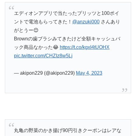
エディオンアプリで当たったプリッツと100ポイ
ントで電池もらってきた！
@anzuki000
さんあり
がとうー😊
Brownの歯ブラシみてきたけど全額キャッシュバ
ック商品なかった😂
https://t.co/kgxI4tUOHX
pic.twitter.com/CHZIz8w5Lj
— akipon229 (@akipon229)
May 4, 2023
丸亀の野菜のかき揚げ90円引きクーポンはレアな