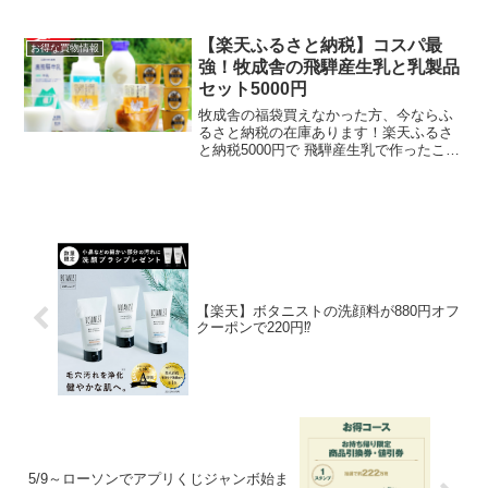
今だけ半額初めてのご注文で最大1,000円
分クーポンプレゼント半額のこの機会に
ピザを注文しみては！3日間限定！人気の
【楽天ふるさと納税】コスパ最
お得な買物情報
ピザが今だけ半...
強！牧成舎の飛騨産生乳と乳製品
セット5000円
牧成舎の福袋買えなかった方、今ならふ
るさと納税の在庫あります！楽天ふるさ
と納税5000円で 飛騨産生乳で作ったこだ
わりの乳製品セット牛乳 ヨーグルト チー
ズ よりどり6種 セットがいただけます。
自社牧場と契約酪農家の新鮮な飛騨産生
乳で作る、...
【楽天】ボタニストの洗顔料が880円オフ
クーポンで220円⁉
5/9～ローソンでアプリくじジャンボ始ま