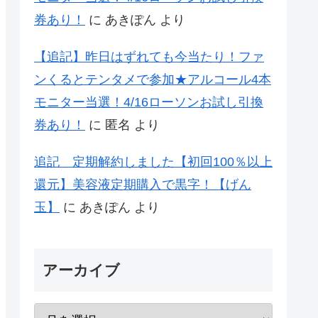
券あり！
に
あきぽん
より
【追記】昨日はずれても今当たり！ファ
ンくるとテンタメで参加★アルコール4本
モニター当選！4/16ローソンお試し引換
券あり！
に
匿名
より
追記 定期解約しました【初回100％以上
還元】美容液定期購入で黒字！【げん
玉】
に
あきぽん
より
アーカイブ