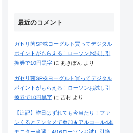
最近のコメント
ガセリ菌SP株ヨーグルト買ってデジタル
ポイントがもらえる！ローソンお試し引
換券で10円黒字
に
あきぽん
より
ガセリ菌SP株ヨーグルト買ってデジタル
ポイントがもらえる！ローソンお試し引
換券で10円黒字
に
吉村
より
【追記】昨日はずれても今当たり！ファ
ンくるとテンタメで参加★アルコール4本
モニター当選！4/16ローソンお試し引換