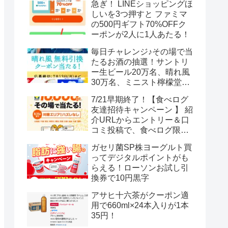
急ぎ！ LINEショッピングほ
しいを3つ押すと ファミマ
の500円ギフト70%OFFク
ーポンが2人に1人あたる！
毎日チャレンジ♪その場で当
たるお酒の抽選！サントリ
ー生ビール20万名、晴れ風
30万名、ミニスト檸檬堂2
万名、ブラックニッカハイ
7/21早期終了！【食べログ
ボール12.3万名
友達招待キャンペーン 】 紹
介URLからエントリー＆口
コミ投稿で、食べログ限定
Vポイント最大12000ポイン
ガセリ菌SP株ヨーグルト買
トがもらえる
ってデジタルポイントがも
らえる！ローソンお試し引
換券で10円黒字
アサヒ十六茶がクーポン適
用で660ml×24本入りが1本
35円！