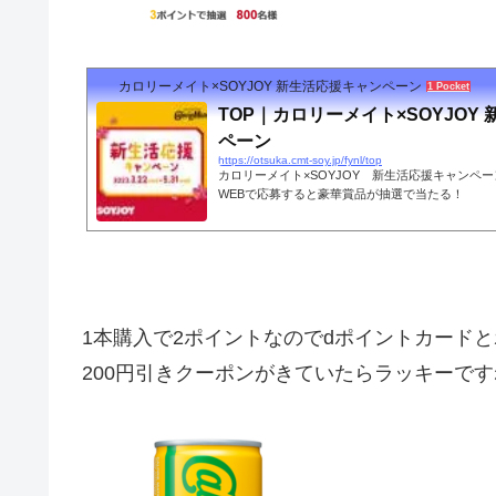
カロリーメイト×SOYJOY 新生活応援キャンペーン
1 Pocket
TOP｜カロリーメイト×SOYJOY
ペーン
https://otsuka.cmt-soy.jp/fynl/top
カロリーメイト×SOYJOY 新生活応援キャンペ
WEBで応募すると豪華賞品が抽選で当たる！
1本購入で2ポイントなのでdポイントカード
200円引きクーポンがきていたらラッキーです