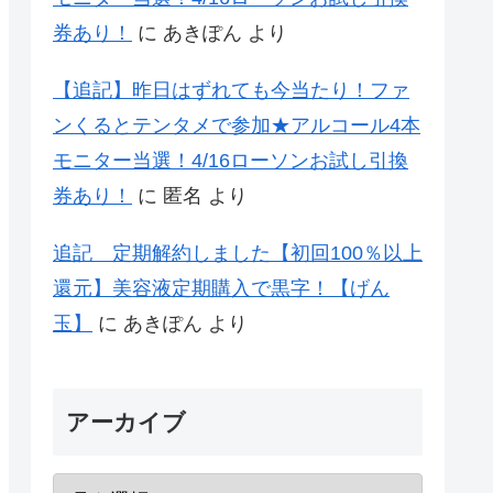
券あり！
に
あきぽん
より
【追記】昨日はずれても今当たり！ファ
ンくるとテンタメで参加★アルコール4本
モニター当選！4/16ローソンお試し引換
券あり！
に
匿名
より
追記 定期解約しました【初回100％以上
還元】美容液定期購入で黒字！【げん
玉】
に
あきぽん
より
アーカイブ