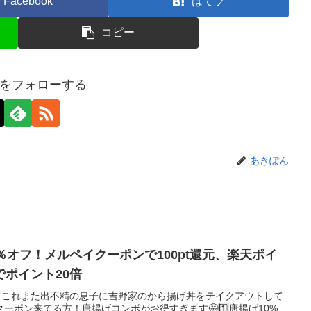
Facebook
はてブ
コピー
をフォローする
あきぽん
％オフ！メルペイクーポンで100pt還元、楽天ポイ
ポイント20倍
みてこれまた出不精の息子に吉野家のから揚げ丼をテイクアウトして
ーポン来てる方！唐揚げコンボがお得すぎます🤩1️⃣唐揚げ10%