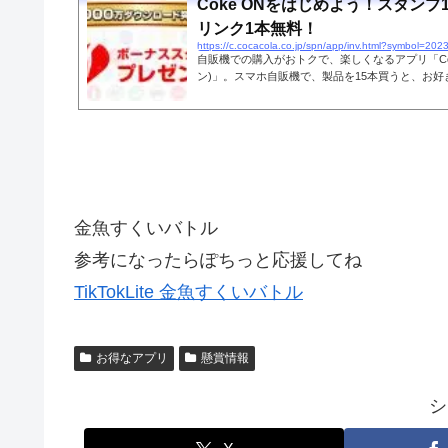
Coke ONをはじめよう！スタンプ
リンク1本無料！
自販機での購入がおトクで、楽しくなるアプリ「Cok
ン)」。スマホ自販機で、製品を15本買うと、お
リンクチケットを1枚プレゼント！コカ･コーラで
最新情報も配信中！
金魚すくいバトル
参考になったらぽちっと応援してね
TikTokLite 金魚すくいバトル
お得なアプリ
懸賞情報
シ