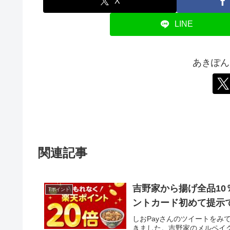
X
LINE
あきぽん
関連記事
吉野家から揚げ全品10
Tポイント
ントカード初めて提示で
しおPayさんのツイートを
きました。吉野家のメルペイク