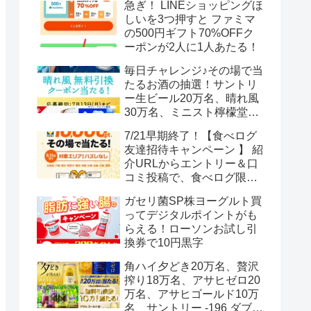
急ぎ！ LINEショッピングほ
しいを3つ押すと ファミマ
の500円ギフト70%OFFク
ーポンが2人に1人あたる！
毎日チャレンジ♪その場で当
たるお酒の抽選！サントリ
ー生ビール20万名、晴れ風
30万名、ミニスト檸檬堂2
万名、ブラックニッカハイ
7/21早期終了！【食べログ
ボール12.3万名
友達招待キャンペーン 】 紹
介URLからエントリー＆口
コミ投稿で、食べログ限定
Vポイント最大12000ポイン
ガセリ菌SP株ヨーグルト買
トがもらえる
ってデジタルポイントがも
らえる！ローソンお試し引
換券で10円黒字
角ハイ夕どき20万名、贅沢
搾り18万名、アサヒゼロ20
万名、アサヒゴールド10万
名、サントリー -196 ダブル