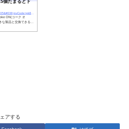
15個たまるとド
https://c.cocacola.co.jp/spn/app/inv.html?symbol=202305&#038;invCode=pk8odjuw&#038;expirationDate=2023/06/13
e ON(コーク オ
好きな製品と交換できるド
実施中のキャンペーンや
ェアする