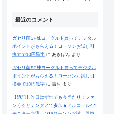
レモン70万名様(35万組)
最近のコメント
ガセリ菌SP株ヨーグルト買ってデジタル
ポイントがもらえる！ローソンお試し引
換券で10円黒字
に
あきぽん
より
ガセリ菌SP株ヨーグルト買ってデジタル
ポイントがもらえる！ローソンお試し引
換券で10円黒字
に
吉村
より
【追記】昨日はずれても今当たり！ファ
ンくるとテンタメで参加★アルコール4本
モニター当選！4/16ローソンお試し引換