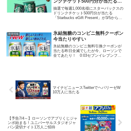
ンクチケット500円分が当たる！
3/8ローソンお試し引換券ゲット
抽選で毎週1,000名様にスターバックスの
したい！
ドリンクチケット500円分が当たる
「Starbucks eGift Present」が3/5からス
タートしています。キャンペーンサイト
で 対象のスターバックスチルドカップ 対
象商品のバーコード面画像...
氷結無糖のコンビニ無料クーポン
懸賞情報
今当たりやすい
氷結無糖のコンビニ無料引換クーポンが
当たる昨日全滅でしたが今、ローソンで
全てあたり！ 0:03セブンイレブンファ
ミリーマートローソン
マイナビニュースTwitterでヘパリーゼW
10万人に当たる
【予告7/4～】ローソンでアプリくじジャ
ンボ始まる！ユニバーサルスタジオジャ
パン貸切ナイト1万人ご招待