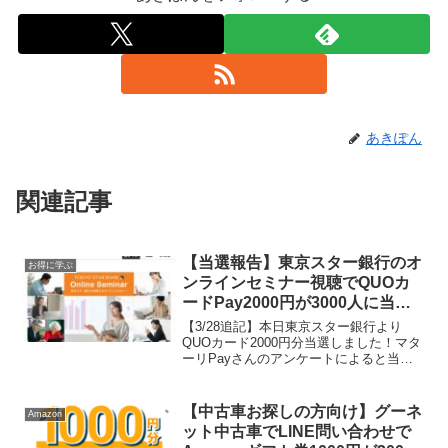
あきぽん
関連記事
【当選報告】東京スター銀行のオ
お得に学ぶ
ンラインセミナー視聴でQUOカ
ードPay2000円が3000人に当た
る
【3/28追記】本日東京スター銀行より
QUOカード2000円分当選しました！マタ
ーリPayさんのアンケートによると当選
確率2人に1人だったみたいです。当たり
やすかったようですね。ありがとうござ
いました。2/10付けのボクのツイートに
【中古車お探しの方向け】グーネ
Amazon
よると2...
ット中古車でLINE問い合わせで