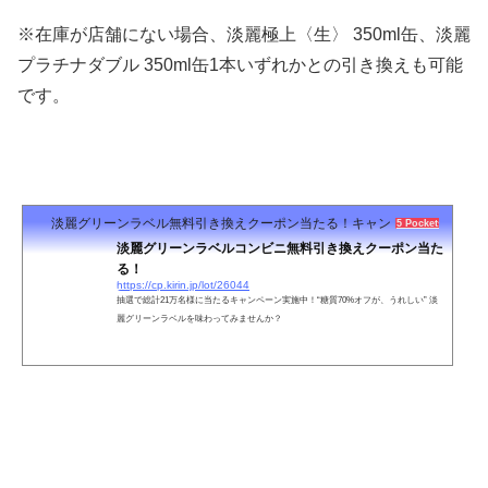
※在庫が店舗にない場合、淡麗極上〈生〉 350ml缶、淡麗
プラチナダブル 350ml缶1本いずれかとの引き換えも可能
です。
淡麗グリーンラベル無料引き換えクーポン当たる！キャンペーン
5 Pockets
淡麗グリーンラベルコンビニ無料引き換えクーポン当た
る！
https://cp.kirin.jp/lot/26044
抽選で総計21万名様に当たるキャンペーン実施中！“糖質70%オフが、うれしい” 淡
麗グリーンラベルを味わってみませんか？