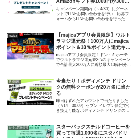
Amazonギフト券1000円が3000
人に当たる
キャンペーン期間内（～4/30）にグーネ
ットでLINEお問い合わせを行い、応募フ
ォームからLINEお問い合わせを行った
LINEの画面キャプチャーを投稿すると抽
選で3000人にAmazonギフト券1000円が
当たります。※Amazonギフト券...
【majicaアプリ会員限定】ウルト
majica
ラマジ還元祭！100万人にmajica
ポイント＆10％ポイント還元キャ
ンペーン
majicaアプリ会員限定！ドン・キホーテ
でウルトラマジ還元祭2つのキャンペーン
で合計最大200万人に総額最大13億円分の
majicaポイントが還元されます。キャン
ペーン１１００万人に当たる！１等最大
10,000majicaポイントエントリ...
今当たり！ボディメンテ ドリン
懸賞情報
クの無料クーポンが20万名に当た
る
昨日はずれたアカウントで当たりました
（7/14 00:09）セブン-イレブン限定で引
き換え可能なボディメンテ ドリンクの無
料クーポンが20万名に当たります。応募
期間：2022年7月13日(水)12:00～2022年7
月20日(水)16:59...
スターバックスチルドコーヒーを
お得な買物情報
買って毎週1,000名にスタバドリ