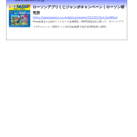
ローソンアプリくじジャンボキャンペーン｜ローソン研
究所
https://www.lawson.co.jp/lab/campaign/202307/kuji.html#kuji
Ponta会員またはdポイントカード会員限定！800円(税込)以上買って、ローソンアプ
リでチャレンジ！貸切ナイト11/17(金)抽選で合計10,000名様ご招待！