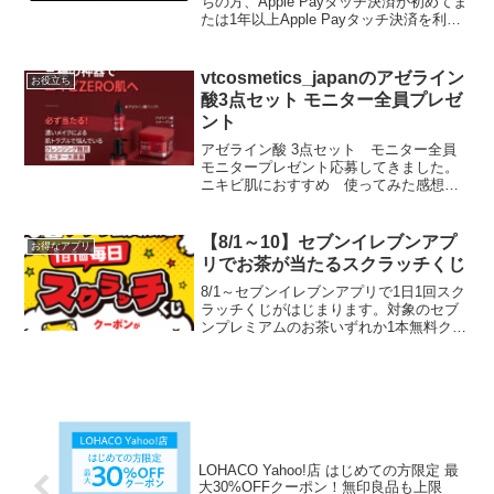
ちの方、Apple Payタッチ決済が初めてま
たは1年以上Apple Payタッチ決済を利用
していないカードで20%キャッシュバッ
ク！下記2点を満たすカードが対象▼
Mastercardブランド...
vtcosmetics_japanのアゼライン
お役立ち
酸3点セット モニター全員プレゼ
ント
アゼライン酸 3点セット モニター全員
モニタープレゼント応募してきました。
ニキビ肌におすすめ 使ってみた感想を
聞かせてくれる方、大募集！・アゼライ
ンクレンジング・アゼライン酸トナーパ
ッド・ アゼライン酸アンプル参加方法①
【8/1～10】セブンイレブンアプ
お得なアプリ
@vtcosmet...
リでお茶が当たるスクラッチくじ
8/1～セブンイレブンアプリで1日1回スク
ラッチくじがはじまります。対象のセブ
ンプレミアムのお茶いずれか1本無料クー
ポンまたはお買い物10円引きクーポンが
抽選で当たります。1等対象のセブンプレ
ミアムのお茶1本無料クーポン2等税抜100
円以上...
LOHACO Yahoo!店 はじめての方限定 最
大30%OFFクーポン！無印良品も上限