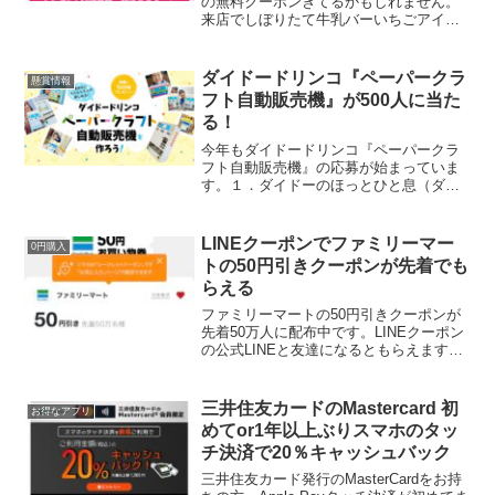
詰め合わせなど当たる
の無料クーポンきてるかもしれません。
来店でしぼりたて牛乳バーいちごアイス
もらえます。シャトレーゼアプリ要チェ
ック🍓アイスきてるかも🙌 — akipon229
(@akipon229) January 19...
ダイドードリンコ『ペーパークラ
懸賞情報
フト自動販売機』が500人に当た
る！
今年もダイドードリンコ『ペーパークラ
フト自動販売機』の応募が始まっていま
す。１．ダイドーのほっとひと息（ダイ
ドー広報チーム）@DyDo_officialTwitter
アカウントをフォロー２．ハッシュタグ
「#ダイドー自販機作ってみよう」をつ
LINEクーポンでファミリーマー
0円購入
け...
トの50円引きクーポンが先着でも
らえる
ファミリーマートの50円引きクーポンが
先着50万人に配布中です。LINEクーポン
の公式LINEと友達になるともらえます。
既に友達になっているともらえないと思
っていたら、ブロック→ブロック解除で
もらえると教えてもらい、やってみたら
三井住友カードのMastercard 初
お得なアプリ
本当にもらえ...
めてor1年以上ぶりスマホのタッ
チ決済で20％キャッシュバック
三井住友カード発行のMasterCardをお持