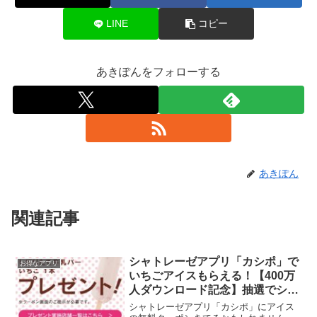
LINE
コピー
あきぽんをフォローする
あきぽん
関連記事
シャトレーゼアプリ「カシポ」で
お得なアプリ
いちごアイスもらえる！【400万
人ダウンロード記念】抽選でシャ
トレーゼホテルペア宿泊券や商品
シャトレーゼアプリ「カシポ」にアイス