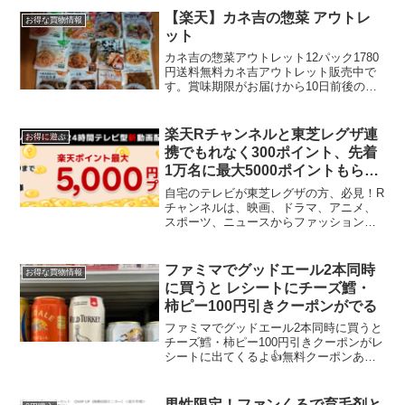
ポンで690円失礼💦690→990円に...
【楽天】カネ吉の惣菜 アウトレ
お得な買物情報
ット
カネ吉の惣菜アウトレット12パック1780
円送料無料カネ吉アウトレット販売中で
す。賞味期限がお届けから10日前後のも
のがあるためアウトレットとして数量限
定販売。いつかの総菜セットあと1品とい
う時やお弁当に使えるので冷蔵庫にある
楽天Rチャンネルと東芝レグザ連
お得に遊ぶ
と重宝します。...
携でもれなく300ポイント、先着
1万名に最大5000ポイントもらえ
る
自宅のテレビが東芝レグザの方、必見！R
チャンネルは、映画、ドラマ、アニメ、
スポーツ、ニュースからファッション、
トラベル、フィットネスまで、25チャン
ネル以上の中から全コンテンツ24時間い
つでも無料のテレビサービスです。
ファミマでグッドエール2本同時
お得な買物情報
「Net.TV搭載のご...
に買うと レシートにチーズ鱈・
柿ピー100円引きクーポンがでる
ファミマでグッドエール2本同時に買うと
チーズ鱈・柿ピー100円引きクーポンがレ
シートに出てくるよ👍無料クーポンある
方は🔥チータラ85円、柿ピーは80円で買
えるチータラのサイズ2種類あるからよく
見てね。 pic.twitter.com/YIF...
男性限定！ファンくるで育毛剤と