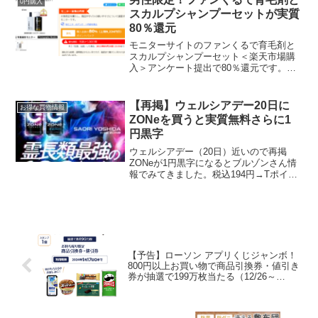
0円購入
スカルプシャンプーセットが実質
80％還元
モニターサイトのファンくるで育毛剤と
スカルプシャンプーセット＜楽天市場購
入＞アンケート提出で80％還元です。購
入金額の80％にあたる9,224円分が還元さ
れます。応募条件▼20代以上の男性この
商品を初めて購入する方購入後に開封後
【再掲】ウェルシアデー20日に
お得な買物情報
の写真の提出...
ZONeを買うと実質無料さらに1
円黒字
ウェルシアデー（20日）近いので再掲
ZONeが1円黒字になるとブルゾンさん情
報でみてきました。税込194円→Tポイン
トで129pt支払い。T15pt＋W15pt→30pt
付与100円キャッシュバックキャンペーン
に応募します。対象のZONe購...
【予告】ローソン アプリくじジャンボ！
800円以上お買い物で商品引換券・値引き
券が抽選で199万枚当たる（12/26～
1/15）