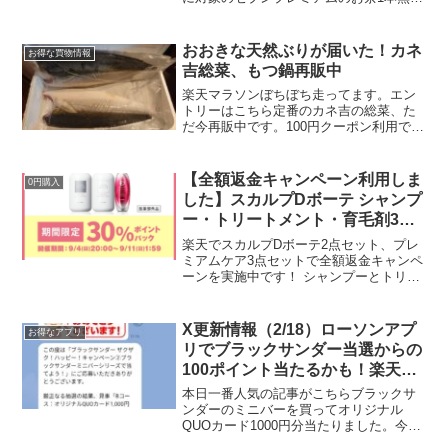
クーポンが当たります。無料クーポンは
セブンプレミアムのお茶対象者9月1日
（日）以前に一度もLINEとID連携をした
おおきな天然ぶりが届いた！カネ
お得な買物情報
こと...
吉総菜、もつ鍋再販中
楽天マラソンぼちぼち走ってます。エン
トリーはこちら定番のカネ吉の総菜、た
だ今再販中です。100円クーポン利用で
1500円送料無料前回届いたセット卯の花
入ってない！全部当たり★あと1品という
時や春休みのお弁当に使えるので冷蔵庫
【全額返金キャンペーン利用しま
0円購入
にあると安心しま...
した】スカルプDボーテ シャンプ
ー・トリートメント・育毛剤3点
セットが DEAL30％ポイントバッ
楽天でスカルプDボーテ2点セット、プレ
ク＆2倍
ミアムケア3点セットで全額返金キャンペ
ーンを実施中です！ シャンプーとトリー
トメントのセットシャンプーとトリート
メントとプレミアム育毛剤のセットスー
パーセール期間中は、DEAL30％ポイント
X更新情報（2/18）ローソンアプ
お得なアプリ
バック＆3倍...
リでブラックサンダー当選からの
100ポイント当たるかも！楽天モ
バイルユーザー限定3日間連続ロ
本日一番人気の記事がこちらブラックサ
ーソンお買い物券500円分が当た
ンダーのミニバーを買ってオリジナル
QUOカード1000円分当たりました。今朝
るチャンスほか
はローソンアプリのブラックサンダーに