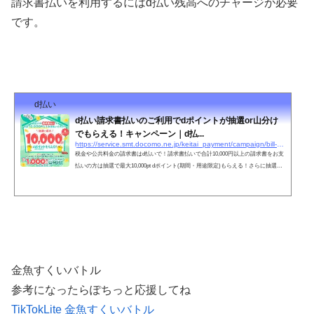
請求書払いを利用するにはd払い残高へのチャージが必要
です。
d払い
d払い請求書払いのご利用でdポイントが抽選or山分け
でもらえる！キャンペーン｜d払...
https://service.smt.docomo.ne.jp/keitai_payment/campaign/bill-payment_2504/
税金や公共料金の請求書はd払いで！請求書払いで合計10,000円以上の請求書をお支
払いの方は抽選で最大10,000pt dポイント(期間・用途限定)もらえる！さらに抽選で
外れた人＆合計10,000円未満の方を対象にもれなく1,000万pt dポイント(期間・用途
限定)山分け！進呈上限200ポイント
金魚すくいバトル
参考になったらぽちっと応援してね
TikTokLite 金魚すくいバトル