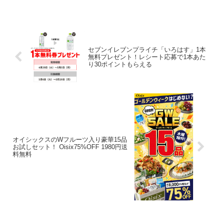
当選しました。レシート応募でえらべる
Pay100円か700円が当たるに抽選に参加
できます。1...
セブンイレブンプライチ「いろはす」1本
無料プレゼント！レシート応募で1本あた
り30ポイントもらえる
オイシックスのWフルーツ入り豪華15品
お試しセット！ Oisix75%OFF 1980円送
料無料