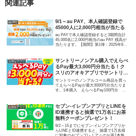
関連記事
9/1～au PAY、本人確認登録で
au PAY
45000人に2,000円相当が当たる
au PAYで本人確認登録すると3期間合計
45,000名に2,000円相当のau PAY 残高が
当たります。【期間】第1弾：2025年9月
1日～10月7日第2弾：2025年10月8日～11
月13日第3弾：2025年11月14日～12月26
日...
サントリーノンアル購入でえらべ
お得なアプリ
るPay最大3,000円分当たる！ク
スリのアオキアプリでサントリー
フェア500ポイント当たるかも
サントリーのノンアルコール商品を買っ
てえらべるPayが最大3000円分当たりま
す。1本購入 えらべるPay100円分
3,000名様3本購入 えらべるPay3,000円
分 1,000名様【Wチャンス】はずれの中
から抽選で500名にサントリー...
セブン‐イレブンアプリとLINEを
お得なアプリ
ID連携すると抽選で1万名にお茶
無料クーポンプレゼント！
9/2～15までにセブン‐イレブンアプリか
らLINEとID連携すると、抽選で1万名様
に対象のセブンプレミアムのお茶1本無料