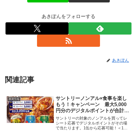
あきぽんをフォローする
あきぽん
関連記事
サントリーノンアル×食事を楽し
懸賞情報
もう！キャンペーン 最大5,000
円分のデジタルポイントが合計
3000名に当たる
サントリーの対象のノンアルを買ってレ
シート応募でデジタルポイントがその場
で当たります。1缶から応募可能！＜1ポ
イントコース＞ ギフトペイ 2,000円分