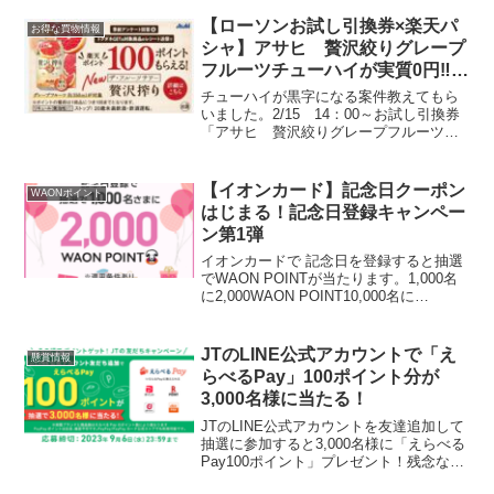
2,000名＜3ポイントコース＞ ギフトペ
イ 5,000円分 1,000名※賞品の...
【ローソンお試し引換券×楽天パ
お得な買物情報
シャ】アサヒ 贅沢絞りグレープ
フルーツチューハイが実質0円‼
選べるPay1000円分が5000人に
チューハイが黒字になる案件教えてもら
当たる懸賞あり
いました。2/15 14：00～お試し引換券
「アサヒ 贅沢絞りグレープフルーツ」
80ポイントで引き換え可能私にはでなか
ったので拾い画像ですが、楽天パシャ、
レシート投稿で100ポイントもらえます。
【イオンカード】記念日クーポン
WAONポイント
承認され...
はじまる！記念日登録キャンペー
ン第1弾
イオンカードで 記念日を登録すると抽選
でWAON POINTが当たります。1,000名
に2,000WAON POINT10,000名に
200WAON POINT イオンJMBカードの場
合、抽選で1,000名さまに1,000マイル、
10,00...
JTのLINE公式アカウントで「え
懸賞情報
らべるPay」100ポイント分が
3,000名様に当たる！
JTのLINE公式アカウントを友達追加して
抽選に参加すると3,000名様に「えらべる
Pay100ポイント」プレゼント！残念なが
らはずれ！JT公式Twitterのバナーからリ