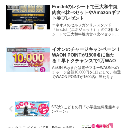
ンクしてます▼／JTのLINE公式アカウン
トで#キャンペーン 開催！...
EneJetのレシートで三大和牛焼
懸賞情報
肉食べ比べセットやAmazonギフ
ト券プレゼント
エネオスのセルフガソリンスタンド
「EneJet（エネジェット）」のご利用レ
シートで三大和牛焼肉食べ比べセットや
Amazonギフト券をプレゼント！
EneJetEneJetのご利用1,000円分で1口応
募●Aコース： 三大和牛焼肉食べ比べ（神
イオンのチャージキャンペーン！
お得な買物情報
戸...
WAON POINTが1500名に当た
る！早トクチャンスで1万WAON
POINT当たるかも
AEON Payまたは電子マネーWAONへの
チャージ金額10,000円を1口として、抽選
でWAON POINTが1500名に当たりま
す。〜4/19まで早トクチャンス 開催期
間： 2026年4月15日(水) 〜 2026年5月6日
(水) 早ト...
5/5(火) こどもの日「小学生無料乗船キャ
ンペーン」
エックスモバイル（1GB＋5分かけ放題）