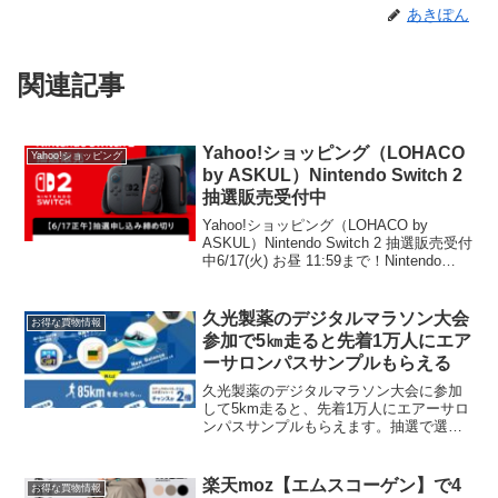
あきぽん
関連記事
Yahoo!ショッピング（LOHACO
Yahoo!ショッピング
by ASKUL）Nintendo Switch 2
抽選販売受付中
Yahoo!ショッピング（LOHACO by
ASKUL）Nintendo Switch 2 抽選販売受付
中6/17(火) お昼 11:59まで！Nintendo
Switch 2 抽選販売はこちらNintendo
Switch 2 抽選販...
久光製薬のデジタルマラソン大会
お得な買物情報
参加で5㎞走ると先着1万人にエア
ーサロンパスサンプルもらえる
久光製薬のデジタルマラソン大会に参加
して5km走ると、先着1万人にエアーサロ
ンパスサンプルもらえます。抽選で選べ
るeギフトもあります。走るのが苦手な人
は、歩いてもいいみたいです。走るの好
きな人ー🏃‍♀️🏃‍♂️デジタルマラソン大会参加
楽天moz【エムスコーゲン】で4
お得な買物情報
で先着...