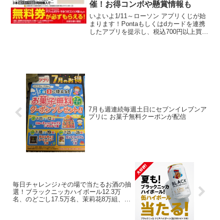
催！お得コンボや懸賞情報も
いよいよ1/11～ローソン アプリくじが始
まります！Pontaもしくはdカードを連携
したアプリを提示し、税込700円以上買っ
てローソンアプリにスタンプがたまり、
景品に応募できるキャンペーンにチャレ
ンジ！アプリくじでは、ポイントカード
と連携し...
7月も週連続毎週土日にセブンイレブンア
プリに お菓子無料クーポンが配信
毎日チャレンジ♪その場で当たるお酒の抽
選！ブラックニッカハイボール12.3万
名、のどごし17.5万名、茉莉花8万組、ア
ルパカ フルーツスパークリング10万名