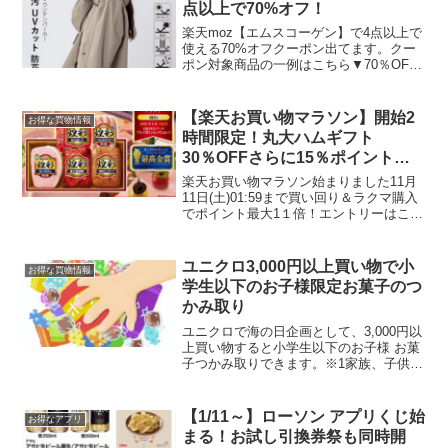
点以上で70%オフ！
楽天moz【エムスコーゲン】で4点以上で
使える70%オフクーポン出てます。クー
ポン対象商品の一例はこちら▼70％OFF
クーポンはこちら
【楽天お買い物マラソン】開始2
お得な買物情報
時間限定！丸大ハムギフト
30％OFFさらに15％ポイントア
ップ
楽天お買い物マラソン始まりました11月
11日(土)01:59まで買い回り＆ラクマ購入
でポイント最大1１倍！エントリーはこち
ら5と0のつく日はエントリー＆楽天カー
ド利用でポイント5倍開始2時間限定！丸
大ハムギフト30％OFFさらに15％ポイ
ユニクロ3,000円以上買い物で小
お得な買物情報
ン...
学生以下のお子様限定お菓子のつ
かみ取り
ユニクロで海の日企画として、3,000円以
上買い物すると小学生以下のお子様 お菓
子つかみ取りできます。※1家族、子供1
人につき1回参加可能。子供が複数名いる
場合、上限は3回まで。(例) 3,000円のお
買い上げで、小学生以下のお子様を3人
【1/11～】ローソン アプリくじ始
お得なアプリ
お...
まる！お試し引換券祭も同時開