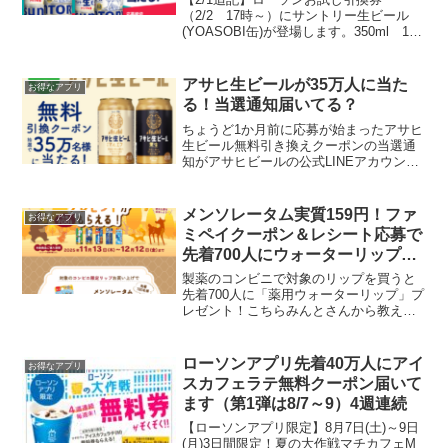
り
（2/2 17時～）にサントリー生ビール
(YOASOBI缶)が登場します。350ml 100
ポイント500ml 130ポイントQRコード
付きの缶であれば、1本で毎日抽選できま
す♪追記おわりコンビニ限定 YO...
アサヒ生ビールが35万人に当た
お得なアプリ
る！当選通知届いてる？
ちょうど1か月前に応募が始まったアサヒ
生ビール無料引き換えクーポンの当選通
知がアサヒビールの公式LINEアカウント
から届いているようです。まだ届いてい
ないわたしはハズレなのか？35万人の大
量当選ですが。アサヒとは相性が悪い(´；
メンソレータム実質159円！ファ
お得なアプリ
ω；`)ｳｩ...
ミペイクーポン＆レシート応募で
先着700人にウォーターリップ1
個もらえる★
製薬のコンビニで対象のリップを買うと
先着700人に「薬用ウォーターリップ」プ
レゼント！こちらみんとさんから教えて
もらいました★コンビニで対象のリップ
を買って、レシートとバーコード応募で
先着で1個もらえます。対象商品はこちら
ローソンアプリ先着40万人にアイ
お得なアプリ
▼・メンソレータム...
スカフェラテ無料クーポン届いて
ます（第1弾は8/7～9）4週連続
【ローソンアプリ限定】8月7日(土)～9日
(月)3日間限定！夏の大作戦マチカフェM