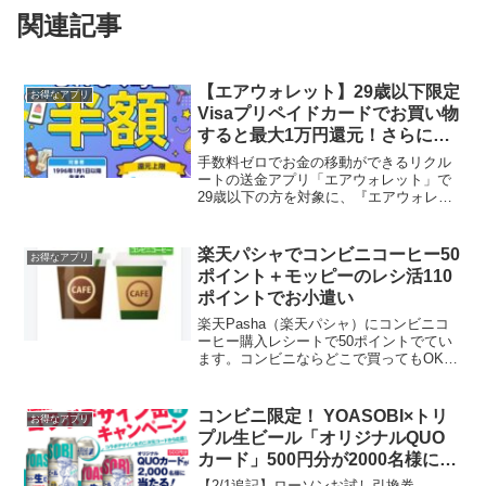
関連記事
【エアウォレット】29歳以下限定
お得なアプリ
Visaプリペイドカードでお買い物
すると最大1万円還元！さらに新
規登録で最大8000円分の
手数料ゼロでお金の移動ができるリクル
COIN+が必ずもらえる
ートの送金アプリ「エアウォレット」で
29歳以下の方を対象に、『エアウォレッ
ト』のVisaプリペイドカードで決済を行
うと、毎日もれなく決済金額の半額を
『COIN+』残高として還元します。新規
楽天パシャでコンビニコーヒー50
お得なアプリ
さんは紹介キャン...
ポイント＋モッピーのレシ活110
ポイントでお小遣い
楽天Pasha（楽天パシャ）にコンビニコ
ーヒー購入レシートで50ポイントでてい
ます。コンビニならどこで買ってもOK。
先日はモッピーのレシ活からもコーヒー
でていましたね。コンビニコーヒーどこ
でも110ポイント還元。まだ枠あります。
コンビニ限定！ YOASOBI×トリ
お得なアプリ
あら黒字にな...
プル生ビール「オリジナルQUO
カード」500円分が2000名様に当
たる！ローソンお試し引換券にあ
【2/1追記】ローソンお試し引換券