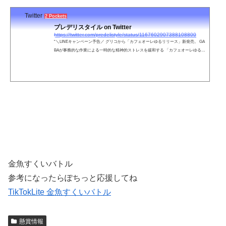
Twitter
2 Pockets
プレデリスタイル on Twitter
https://twitter.com/predelistyle/status/1167602907388108800
“＼LINEキャンペーン予告／ グリコから「カフェオーレゆるリリース」新発売。 GA
BAが事務的な作業による一時的な精神的ストレスを緩和する 「カフェオーレゆるリ
リース」を、抽選で20,000名様にプレゼント！ スマホで応募・抽選、すぐにもらえ
る！ 9月3日（火）スタート！”
金魚すくいバトル
参考になったらぽちっと応援してね
TikTokLite 金魚すくいバトル
懸賞情報