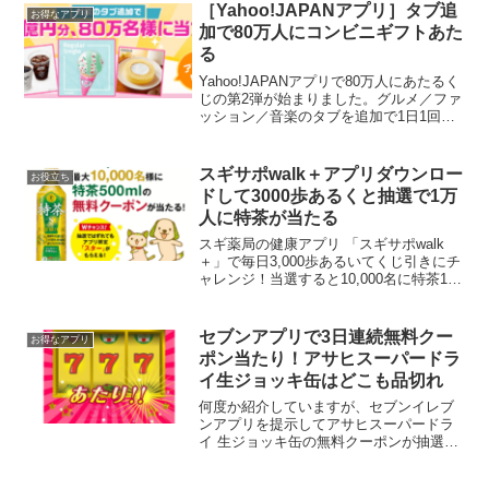
［Yahoo!JAPANアプリ］タブ追
お得なアプリ
加で80万人にコンビニギフトあた
る
Yahoo!JAPANアプリで80万人にあたるく
じの第2弾が始まりました。グルメ／ファ
ッション／音楽のタブを追加で1日1回く
じがひけます。12月15日(火)～12月28日
(月)ローソンのマチカフェコーヒーが当た
りました。参加方法はこちら
スギサポwalk＋アプリダウンロー
お役立ち
ドして3000歩あるくと抽選で1万
人に特茶が当たる
スギ薬局の健康アプリ 「スギサポwalk
＋」で毎日3,000歩あるいてくじ引きにチ
ャレンジ！当選すると10,000名に特茶1本
無料クーポンをプレゼント！スギサポ
walkプラスのアプリをダウンロードした
らスギ薬局のスギIDとパスワードでログ
セブンアプリで3日連続無料クー
お得なアプリ
イ...
ポン当たり！アサヒスーパードラ
イ生ジョッキ缶はどこも品切れ
何度か紹介していますが、セブンイレブ
ンアプリを提示してアサヒスーパードラ
イ 生ジョッキ缶の無料クーポンが抽選で
当たります。「レシートdePonta」案件で
毎日セブンでアルコールを買っているの