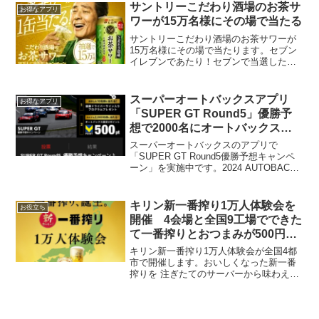
でこちらの抽選に毎日挑戦しています。
サントリーこだわり酒場のお茶サ
お得なアプリ
直近数日、朝に...
ワーが15万名様にその場で当たる
サントリーこだわり酒場のお茶サワーが
15万名様にその場で当たります。セブン
イレブンであたり！セブンで当選した方
のみ、在庫が無い場合はタコハイと交換
できます。応募受付期間2024年8月27日
（火）9:00～2024年9月9日（月）23:59
スーパーオートバックスアプリ
お得なアプリ
は...
「SUPER GT Round5」優勝予
想で2000名にオートバックス限
定Vポイント500ptが当たる
スーパーオートバックスのアプリで
「SUPER GT Round5優勝予想キャンペ
ーン」を実施中です。2024 AUTOBACS
SUPER GT Round5のGT500 、GT300ク
ラスいずれかの優勝車両を的中すると、
抽選で10名に「優...
キリン新一番搾り1万人体験会を
お役立ち
開催 4会場と全国9工場でできた
て一番搾りとおつまみが500円で
体験できる
キリン新一番搾り1万人体験会が全国4都
市で開催します。おいしくなった新一番
搾りを 注ぎたてのサーバーから味わえま
す。一番搾りとおつまみセットで500円
（税込）※おかわり1杯まで●4都市で
3,000人に配布東京4/20〜23名古屋 4/29