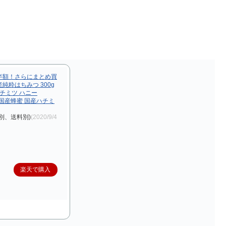
半額！さらにまとめ買
国産純粋はちみつ 300g
ハチミツ ハニー
詰 国産蜂蜜 国産ハチミ
別、送料別)
(2020/9/4
楽天で購入