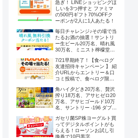
急ぎ！ LINEショッピングほ
しいを3つ押すと ファミマ
の500円ギフト70%OFFク
ーポンが2人に1人あたる！
毎日チャレンジ♪その場で当
たるお酒の抽選！サントリ
ー生ビール20万名、晴れ風
30万名、ミニスト檸檬堂2
万名、ブラックニッカハイ
7/21早期終了！【食べログ
ボール12.3万名
友達招待キャンペーン 】 紹
介URLからエントリー＆口
コミ投稿で、食べログ限定
Vポイント最大12000ポイン
角ハイ夕どき20万名、贅沢
トがもらえる
搾り18万名、アサヒゼロ20
万名、アサヒゴールド10万
名、サントリー -196 ダブル
レモン70万名様(35万組)
ガセリ菌SP株ヨーグルト買
ってデジタルポイントがも
らえる！ローソンお試し引
換券で10円黒字