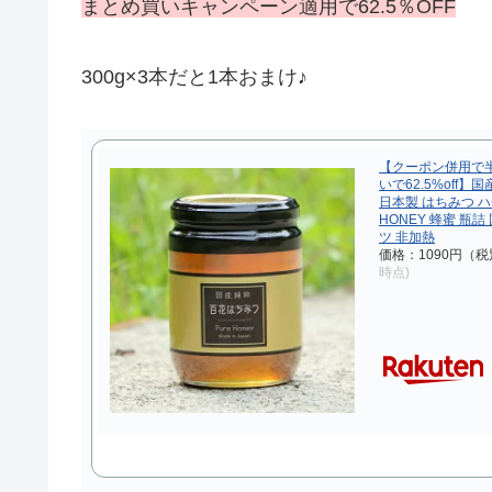
まとめ買いキャンペーン適用で62.5％OFF
300g×3本だと1本おまけ♪
【クーポン併用で
いで62.5%off】
日本製 はちみつ 
HONEY 蜂蜜 瓶
ツ 非加熱
価格：1090円（税
時点)