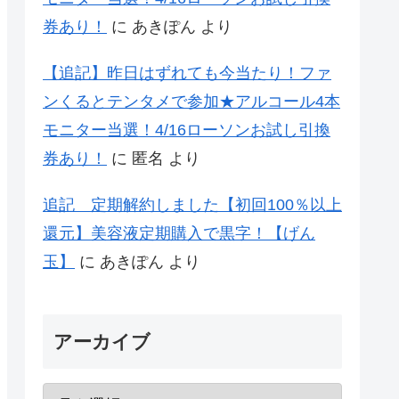
券あり！
に
あきぽん
より
【追記】昨日はずれても今当たり！ファ
ンくるとテンタメで参加★アルコール4本
モニター当選！4/16ローソンお試し引換
券あり！
に
匿名
より
追記 定期解約しました【初回100％以上
還元】美容液定期購入で黒字！【げん
玉】
に
あきぽん
より
アーカイブ