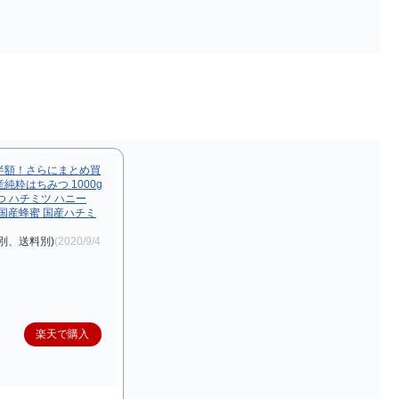
半額！さらにまとめ買
国産純粋はちみつ 1000g
みつ ハチミツ ハニー
詰 国産蜂蜜 国産ハチミ
別、送料別)
(2020/9/4
楽天で購入