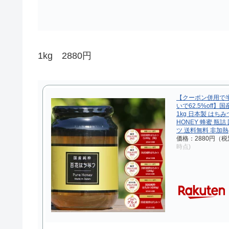
1kg 2880円
【クーポン併用で
いで62.5%off】
1kg 日本製 はち
HONEY 蜂蜜 瓶
ツ 送料無料 非加熱
価格：2880円（税
時点)