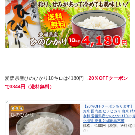
愛媛県産ひのひかり10キロは4180円→
20％OFFクーポン
で3344円（送料無料）
【20％OFFクーポンあります】
お米 国内産 ヒノヒカリ 白米 精米 
令和 愛媛県産ひのひかり10kg
北海道.東北.沖縄配送不可
価格：4180円（税別、送料別)
(
点)