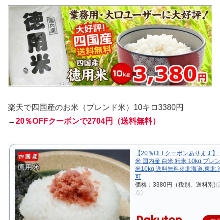
楽天で
四国産のお米（ブレンド米）10キロ3380円
→
20％OFFクーポンで2704円（送料無料）
【20％OFFクーポンあります】 
米 国内産 白米 精米 10kg ブレ
米10kg 送料無料※北海道.東北
可
価格：3380円（税別、送料別)
(
点)