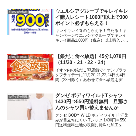
てます。※定期購入回数縛りなし※本人
利用初回のみ本人申込OKの「アフィバッ
ウエルシアグループでキレイキレ
お得な買物情報
クモール」でないので、...
イ購入レシート1000円以上で300
ポイント必ずもらえる！
キレイキレイ春のもらえる！当たる！キ
ャンペーンウエルシアグループでキレイ
キレイ商品1,000円（税込）以上購入レシ
ート応募でもれなく300ポイント。最大
900ポイントのえらべるPayポイントプレ
ゼントさらにハンドコンディショニング
【銀だこ食べ放題】45分1,078円
お得な外食情報
ソープシリ...
（11/20・21・22・24）
イオン内の銀だこ33店舗でイオンブラッ
クフライデーに11月20,21,22,24日の4日
間（23日除く）あわせて食べ放題を実施
します。料金中学生以上 1,078円小学
生 583円未就学児 242円制限時間45分
＋165円でトッピングも食べ放...
グンゼ ボディワイルドTシャツ
お得な買物情報
1430円⇒550円送料無料 旦那さ
んのシャツ買い替えませんか
グンゼ BODY WILD ボディワイルド 汗染
みが目立ちにくい Tシャツ 1430円⇒550
円送料無料生地の表側に特殊な加工を施
すことで、 吸った汗がTシャツの表側に
染みても見えにくいように工夫された1