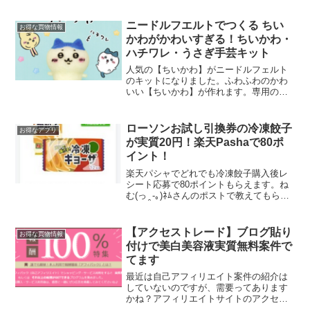
ニードルフエルトでつくる ちい
お得な買物情報
かわがかわいすぎる！ちいかわ・
ハチワレ・うさぎ手芸キット
人気の【ちいかわ】がニードルフェルト
のキットになりました。ふわふわのかわ
いい【ちいかわ】が作れます。専用のニ
ードルでチクチクしながら作ります。こ
の投稿をInstagramで見るスタイリストゴ
トウ（ハンドメイド応援/生地/布/洋裁/手
ローソンお試し引換券の冷凍餃子
お得なアプリ
芸）(@...
が実質20円！楽天Pashaで80ポ
イント！
楽天パシャでどれでも冷凍餃子購入後レ
シート応募で80ポイントもらえます。ね
む(っ ̯ -｡)ﾈﾑさんのポストで教えてもらい
ました★購入前にクーポンゲットしてお
きます。6/4のローソンお試し引換券にレ
ンジ調理の焼餃子（税込167円）が100
【アクセストレード】ブログ貼り
お得な買物情報
ポ...
付けで美白美容液実質無料案件で
てます
最近は自己アフィリエイト案件の紹介は
していないのですが、需要ってあります
かね？アフィリエイトサイトのアクセス
トレードで美白美容液の実質無料案件で