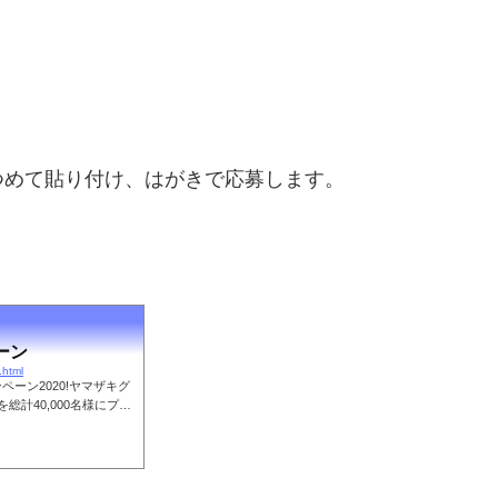
つめて貼り付け、はがきで応募します。
！
ーン
.html
ーン2020!ヤマザキグ
総計40,000名様にプレ