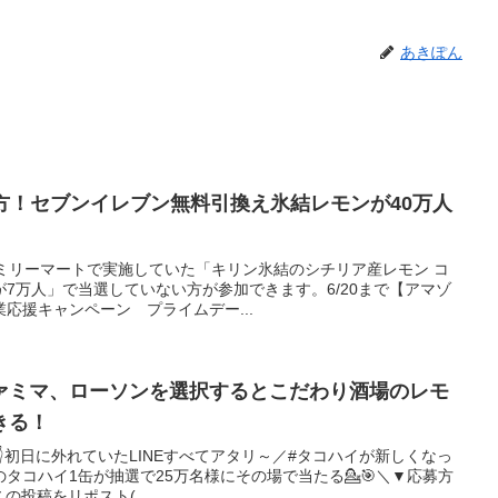
あきぽん
ない方！セブンイレブン無料引換え氷結レモンが40万人
ファミリーマートで実施していた「キリン氷結のシチリア産レモン コ
7万人」で当選していない方が参加できます。6/20まで【アマゾ
応援キャンペーン プライムデー...
ァミマ、ローソンを選択するとこだわり酒場のレモ
きる！
初日に外れていたLINEすべてアタリ～／#タコハイが新しくなっ
のタコハイ1缶が抽選で25万名様にその場で当たる💁🎯＼▼応募方
️⃣この投稿をリポスト(...