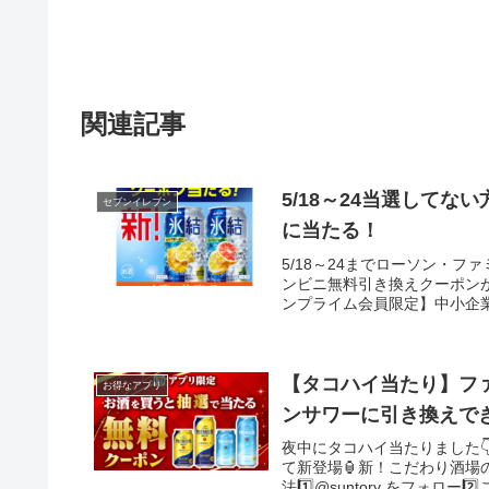
関連記事
5/18～24当選して
セブンイレブン
に当たる！
5/18～24までローソン・
ンビニ無料引き換えクーポンが
ンプライム会員限定】中小企業
【タコハイ当たり】フ
お得なアプリ
ンサワーに引き換えで
夜中にタコハイ当たりました
て新登場🏮新！こだわり酒場
法1️⃣@suntory をフォロー2