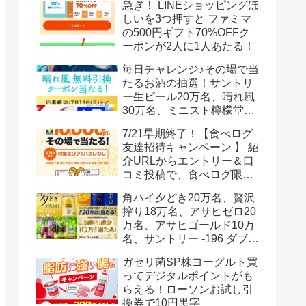
急ぎ！ LINEショッピングほ
しいを3つ押すと ファミマ
の500円ギフト70%OFFク
ーポンが2人に1人あたる！
毎日チャレンジ♪その場で当
たるお酒の抽選！サントリ
ー生ビール20万名、晴れ風
30万名、ミニスト檸檬堂2
万名、ブラックニッカハイ
7/21早期終了！【食べログ
ボール12.3万名
友達招待キャンペーン 】 紹
介URLからエントリー＆口
コミ投稿で、食べログ限定
Vポイント最大12000ポイン
角ハイ夕どき20万名、贅沢
トがもらえる
搾り18万名、アサヒゼロ20
万名、アサヒゴールド10万
名、サントリー -196 ダブル
レモン70万名様(35万組)
ガセリ菌SP株ヨーグルト買
ってデジタルポイントがも
らえる！ローソンお試し引
換券で10円黒字