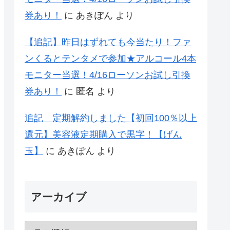
券あり！
に
あきぽん
より
【追記】昨日はずれても今当たり！ファ
ンくるとテンタメで参加★アルコール4本
モニター当選！4/16ローソンお試し引換
券あり！
に
匿名
より
追記 定期解約しました【初回100％以上
還元】美容液定期購入で黒字！【げん
玉】
に
あきぽん
より
アーカイブ