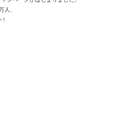
万人、
ト!