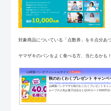
対象商品についている「点数券」を６点分あ
ヤマザキのパンをよく食べる方、当たるかも
山崎製パン オフィシャルサイト
4 Pockets
秋のわくわくプレゼント キャンペ
http://www.yamazakipan.co.jp/campaign/autumn/index
山崎製パンヤマザキ秋のわくわくプレゼントキャンペ
ループの人気お菓子詰合せとQUOカード5000円分を
ゼント !