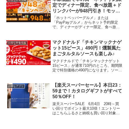
お得な外食情報
実施中です。年間通...
定でディナー限定、食べ放題＋ド
リンクバーが948円引き！モッピ
ー経由予約で145円または200円
「ホットペッパーグルメ」または
もらえる
「PayPayグルメ」からネット予約限定
で、ディナーがディナー限定、食べ放題
＋ドリンクバー価格から948円引きになり
ます。ぽいこづさんから教えてもらいま
した。ホットペッパーグルメの串家物語
マクドナルド「チキンマックナゲ
お得な外食情報
をみると平日ディナーは...
ット15ピース」490円！燻製風た
まごタルタルソースも楽しみ♪
マクドナルドで「チキンマックナゲット
15ピース」が通常710円のところ、期間限
定で特別価格の490円になります。ソース
は「炭火焼き鳥風ソース」「燻製風たま
ごタルタルソース」も選べます。なんと
大好物のタルタルソース！これは食べて
【楽天スーパーセール】本日23：
お得なアプリ
みたい。夏休み...
59まで！カタログギフトがすべて
50％OFF！
楽天スーパーSALE 6月4日 20時～買
い回りでポイント最大10倍！エントリー
はこちらふるさと納税も買い回り対象で
す。楽天スーパーセールスロット 今す
ぐチャレンジ5と0のつく日はエントリー
＆楽天カード利用でポイント5倍カタログ