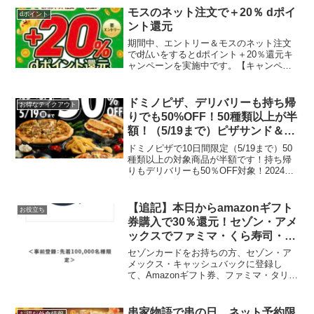
モスのネット注文で＋20％ dポイ
dポイント
ント還元
期間中、エントリー＆モスのネット注文
でd払いをするとdポイント＋20％還元キ
ャンペーンを実施中です。【キャンペー
ン期間】2023年2月16日（木）0：00～
2023年2月28日（火）23：59【支払い対
象】d払いのお支払い方法を電話料金合
ドミノピザ、デリバリーも持ち帰
お得なテイクアウト
算...
りでも50%OFF！50種類以上が半
額！（5/19まで）ピザサンド＆焼
きたてフォンダンショコラ2つで
ドミノピザで10日間限定（5/19まで）50
ワンコイン♪
種類以上の対象商品が半額です！持ち帰
りもデリバリーも50％OFF対象！2024年
5月10日(金)～2024年5月19日(日)​クーポン
対象商品👇＜対象商品＞ピザ全品（お持
ち帰りは通常の「お持ち帰り...
【追記】本日からamazonギフト
お役立ち
券購入で30％還元！セゾン・アメ
ックスでファミマ・くら寿司・ヤ
フーショッピング・ウーバーイー
セゾンカードをお持ちの方、セゾン・ア
ツも30％キャッシュバック！
メックス・キャッシュバックに登録し
て、Amazonギフト券、ファミマ・タリー
ズ・くら寿司・ウーバーイーツ・ヤフー
ショッピングなどでお買物をすると先着
で30％キャッシュバックキャンペーンを
串家物語で串の日 ネット予約限