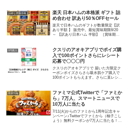
LINE連携で500ポイント＋送料無料クー
ポンもらえます既存の方もLINE連携で
500ポイントもらえるかもゴーゴーポイン
楽天 日本ハムの本格派 ギフト 詰
お得な買物情報
ト...
め合わせ 訳あり50％OFFセール
楽天で日本ハムのギフトが数量限定【訳
あり半額 】 販売中。最短賞味期限8/20
～ 【訳あり日本ハム 半額】 ［賞味期限
が短い為 50％off］ 【ギフト限定 シャウ
エッセンセット SEG-410】送料無料 ハム
ギフトセット 豚肉 冷蔵 税込...
クスリのアオキアプリでポイズ購
0円購入
入で100ポイントさらにレシート
応募で〇〇〇円
クスリのアオキアプリで 届いた方限定ク
ーポンポイズさらさら吸水肌ケア購入で
100ポイントもらえます。さらに某レシー
トアプリにもでています。税抜298円でし
た。100ポイント＋レシート応募でほぼ実
質無料に。※消費税分のみ負担昨日のネ
ファミマ公式Twitterで「ファミか
懸賞情報
クサスも一...
ら」7万人、スマートニュースで
10万人に当たる
7/11(火)からのファミから1周年記念キャ
ンペーン♪Twitterでファミから（柚子こし
ょう）無料クーポンが7万人に当たる！7
月11日（火）10:00～スタート！ファミリ