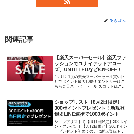
あきぽん
関連記事
【楽天スーパーセール】楽天ファ
お得な買物情報
ッションでユナイテッドアロー
ズ、UNTITLEDなど80%OFF！ス
ーパーDEAL30％もあり
4ヶ月に1度の楽天スーパーセール買い回
りでポイント最大10倍！エントリーはこ
ちら楽天スーパーセール スロットはこち
ら5と0のつく日はエントリー＆楽天カー
ド利用でポイント5倍楽天スーパーセール
×楽天ファッション 最大
ショップリスト【8月2日限定】
お得な買物情報
80％OFF UNITED...
300ポイントプレゼント！新規登
録＆LINE連携で1000ポイント
ショップリストで【8月1日限定】300ポイ
ントプレゼント【8月2日限定】300ポイン
トプレゼント初めての方は新規登録＋