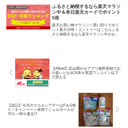
ーマート公式Twitterフォローリツイート
で、抽選で7万人に「ファ...
ふるさと納税するなら楽天マラソ
お得な買物情報
ン中＆本日楽天カードでポイント
5倍
楽天お買い物マラソン！買い回りでポイ
ント最大10倍！エントリーはこちらふる
さと納税するなら楽天マラソン中がおす
すめ！11/11 1:59まで実質今日までで
す。ふるさと納税も買い回り対象です。
本日カードでポイント5倍です。5と0のつ
く日はエン...
【A8net】読み聞かせアプリ無料登録でお
小遣いとお水24本が実質ワンコイン以下
で買える
【追記】今月のウエルシアデーはP＆G祭
り！キャンペーン併用でジェルボールが
70％～89％還元!?