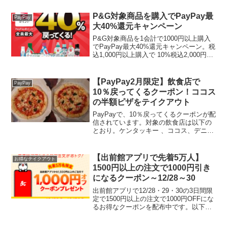
ったピザを無料で先着130名様に配布しま
す。実施概要１．ピザ配布日を記載し
P&G対象商品を購入でPayPay最
PayPay
た...
大40%還元キャンペーン
P&G対象商品を1会計で1000円以上購入
でPayPay最大40%還元キャンペーン。税
込1,000円以上購入で 10%税込2,000円以
上購入で 20%税込3,000円以上購入
で 30%税込4,000円以上購入で 最大40%
上限1600ポイ...
【PayPay2月限定】飲食店で
PayPay
10％戻ってくるクーポン！ココス
の半額ピザをテイクアウト
PayPayで、10％戻ってくるクーポンが配
信されています。対象の飲食店は以下の
とおり。ケンタッキー 、ココス、デニー
ズ 、はなまるうどん 、はま寿司、日高
屋、松屋の対象店舗。クーポンはホーム
画面のクーポンをタップするとセットで
【出前館アプリで先着5万人】
お得なテイクアウト
きます。対象...
1500円以上の注文で1000円引き
になるクーポン～12/28～30
出前館アプリで12/28・29・30の3日間限
定で1500円以上の注文で1000円OFFにな
るお得なクーポンを配布中です。以下の
条件を全て満たしている方 出前館アプリ
にてご注文される方 クーポンコード