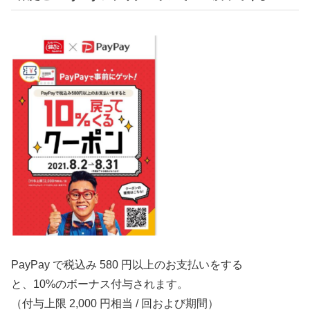
P
ayPay
で
税込
み
580
円以上
の
お
支払
いをする
と、
10%
の
ボーナス
付与されます。
（付与上限
2
,
000
円相当
/
回
および
期間
）