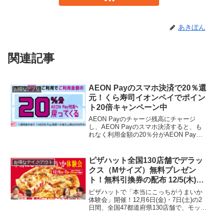
あきぽん
関連記事
AEON Payのスマホ決済で20％還
お得なアプリ
元！くら寿司イオンペイでポイン
ト20倍キャンペーン中
AEON Payのチャージ残高にチャージ
し、AEON Payのスマホ決済すると、も
れなく利用金額の20％分がAEON Pay残
高へ還元されます。期間中、AEON Pay
残高に銀行口座またはイオンマークのカ
ード払いでチャージが対象。AEON ...
ピザハット全国130店舗でデラッ
お得なテイクアウト
クス（Mサイズ）無料プレゼン
ト！無料引換券の配布 12/5(木)、
引換えは12/6(金)・7(土)
ピザハットで「本当にこっちがうまいか
体験会」開催！12月6日(金)・7日(土)の2
日間、全国47都道府県130店舗で、モッツ
ァレラチーズを130％に増量して新しくな