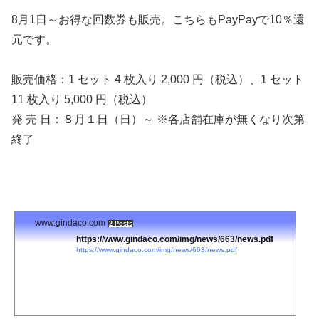
8月1日～お得な回数券も販売。
こちらもPayPayで10％還
元です。
販売価格：
1
セット
4
枚入
り
2,000
円（税込）、
1
セット
11
枚入
り
5,000
円
（税込）
発 売
日
：
８
月１日
（
日
）
～
※
各店舗在庫
が
無
くなり
次第
終了
www.gindaco.com
2 Posts
https://www.gindaco.com/img/news/663/news.pdf
https://www.gindaco.com/img/news/663/news.pdf