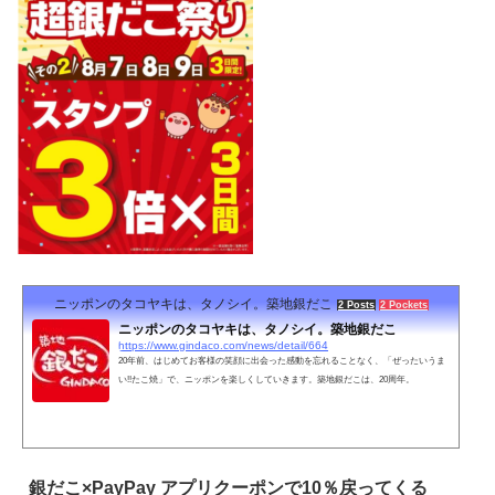
ニッポンのタコヤキは、タノシイ。築地銀だこ
2 Posts
2 Pockets
ニッポンのタコヤキは、タノシイ。築地銀だこ
https://www.gindaco.com/news/detail/664
20年前、はじめてお客様の笑顔に出会った感動を忘れることなく、「ぜったいうま
い!!たこ焼」で、ニッポンを楽しくしていきます。築地銀だこは、20周年。
銀だこ×PayPay アプリクーポンで10％戻ってくる