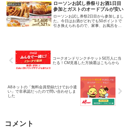
「app2」を使用してご注文をされた方 ...
ローソンお試し券祭りお酒1日目
dポイント
参加とガストのオードブルが安い
ローソンお試し券祭2日目から参加しまし
た。今日はお酒がどれでも50ポイントで
引き換えられるので、家事、お風呂を済
ませて21:30～3軒はしごしてきました。
参加された皆さんも、お疲れさまでした
～私も2時間近く粘って、帰ってへとへと
ですが、頑張...
コークオンドリンクチケット50万人に当
たる！CM見逃した方抽選はこちらから
A8ネットの「無料会員登録だけでお小遣
い」で非承認だったので問い合わせしま
した
コメント