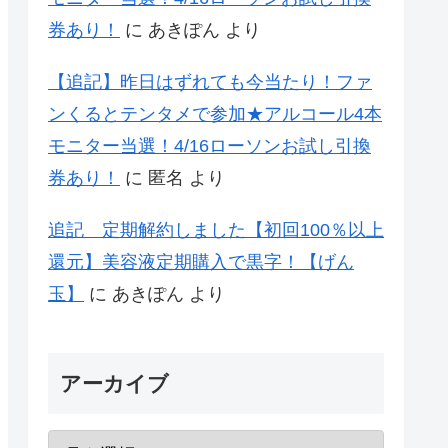
券あり！
に
あきぽん
より
【追記】昨日はずれても今当たり！ファ
ンくるとテンタメで参加★アルコール4本
モニター当選！4/16ローソンお試し引換
券あり！
に
匿名
より
追記 定期解約しました【初回100％以上
還元】美容液定期購入で黒字！【げん
玉】
に
あきぽん
より
アーカイブ