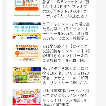
急ぎ！ LINEショッピングほ
しいを3つ押すと ファミマ
の500円ギフト70%OFFク
ーポンが2人に1人あたる！
毎日チャレンジ♪その場で当
たるお酒の抽選！サントリ
ー生ビール20万名、晴れ風
30万名、ミニスト檸檬堂2
万名、ブラックニッカハイ
7/21早期終了！【食べログ
ボール12.3万名
友達招待キャンペーン 】 紹
介URLからエントリー＆口
コミ投稿で、食べログ限定
Vポイント最大12000ポイン
角ハイ夕どき20万名、贅沢
トがもらえる
搾り18万名、アサヒゼロ20
万名、アサヒゴールド10万
名、サントリー -196 ダブル
レモン70万名様(35万組)
ガセリ菌SP株ヨーグルト買
ってデジタルポイントがも
らえる！ローソンお試し引
換券で10円黒字