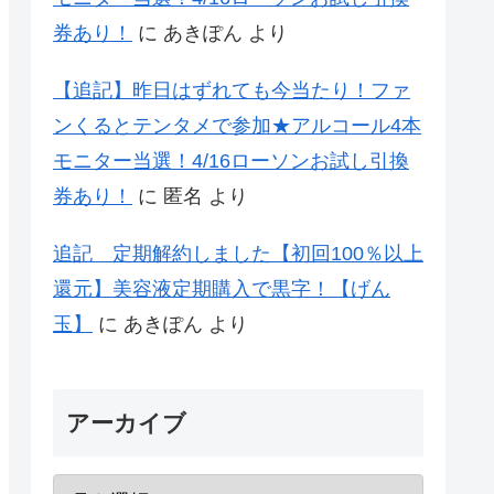
券あり！
に
あきぽん
より
【追記】昨日はずれても今当たり！ファ
ンくるとテンタメで参加★アルコール4本
モニター当選！4/16ローソンお試し引換
券あり！
に
匿名
より
追記 定期解約しました【初回100％以上
還元】美容液定期購入で黒字！【げん
玉】
に
あきぽん
より
アーカイブ