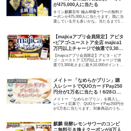
が475,000人に当たる
キリン麒麟百年 極み檸檬サワーの無料ク
ーポンが475,000人に当たります。既に当
選している方も多いかな。当たるまで1日
1回挑戦できます。ローソン ファミリー
マートミニストップ （5日11時～）セブ
ンイレブン（6日11時～） セブンイレブ
【majicaアプリ会員限定】アピタ
majica
ン...
•ピアゴ•ユーストア全店 majica1
万円以上チャージで抽選で3,300
名に最大10,000ポイントプレゼン
【majicaアプリ会員限定】アピタ・ピア
ト！
ゴ・ユーストア 1万円以上チャージで抽
選で3,300名さまに最大10,000ポイントプ
レゼント！期間中にmajicaアプリのキャ
ンペーンページからエントリー、majica
に10,000円以上チャージ...
メイトー 「なめらかプリン」購
お得な買物情報
入レシートでQUOカードPay250
円分が1万名に当たる！6/28ロー
ソンお試し引換券にあり
メイトー 「なめらかプリン」を購入し、
レシート応募で、QUOカードPay250円分
が1万名に当たります。対象商品のうちい
ずれか1個スロット抽選で当たればその場
でクカードペイ250円分当たります。スー
パーでは1個100円くらいかな？6/28 ...
麒麟 発酵レモンサワーのコンビ
懸賞情報
ニ無料引き換えクーポンが4万人