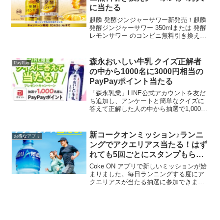
に当たる
麒麟 発酵ジンジャーサワー新発売！麒麟
発酵ジンジャーサワー 350mlまたは 発酵
レモンサワー のコンビニ無料引き換えク
ーポンが当たります！■応募期間2022年9
月27日(火) 11:00 ～ 10月3日(月) 23:59ま
で■クーポン引...
森永おいしい牛乳 クイズ正解者
PayPay
の中から1000名に3000円相当の
PayPayポイント当たる
「森永乳業」LINE公式アカウントを友だ
ち追加し、アンケートと簡単なクイズに
答えて正解した人の中から抽選で1,000名
様に、3,000円相当のPayPayポイントが
当たります。当選者には後日LINEで通知
されます。応募期間3/9~ 4/30...
新コークオンミッション♪ランニ
お得なアプリ
ングでアクエリアス当たる！はず
れても5回ごとにスタンプもらえ
る
Coke ON アプリで新しいミッションが始
まりました。毎日ランニングする度にア
クエリアスが当たる抽選に参加できま
す。目標を選んでスタート。3km、
5km、7kmから選びます。3kmを選んで
スタート。走らなくても20分経過しなく
てもフィニッ...