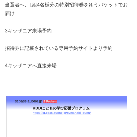
当選者へ、1組4名様分の特別招待券をゆうパケットでお
届け
3キッザニア来場予約
招待券に記載されている専用予約サイトより予約
4キッザニアへ直接来場
st.pass.auone.jp
3 Pockets
KDDIこどもの学び応援プログラム
https://st.pass.auone.jp/st/manabi_ouen/