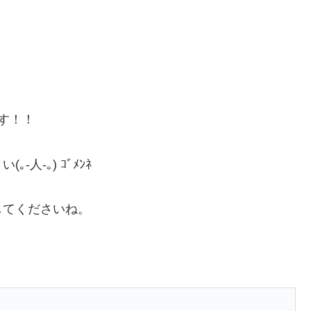
す！！
人-｡) ｺﾞﾒﾝﾈ
してくださいね。