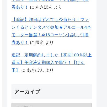
券あり！
に
あきぽん
より
【追記】昨日はずれても今当たり！ファ
ンくるとテンタメで参加★アルコール4本
モニター当選！4/16ローソンお試し引換
券あり！
に
匿名
より
追記 定期解約しました【初回100％以上
還元】美容液定期購入で黒字！【げん
玉】
に
あきぽん
より
アーカイブ