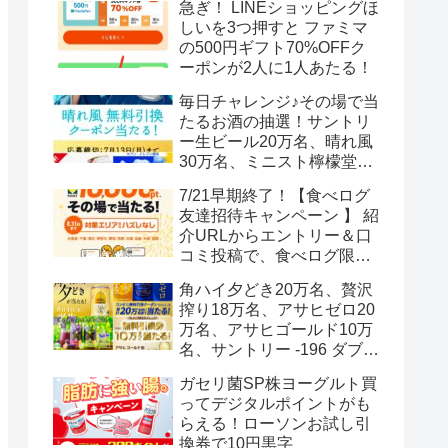
急ぎ！ LINEショッピングほ
しいを3つ押すと ファミマ
の500円ギフト70%OFFク
ーポンが2人に1人あたる！
毎日チャレンジ♪その場で当
たるお酒の抽選！サントリ
ー生ビール20万名、晴れ風
30万名、ミニスト檸檬堂2
万名、ブラックニッカハイ
7/21早期終了！【食べログ
ボール12.3万名
友達招待キャンペーン 】 紹
介URLからエントリー＆口
コミ投稿で、食べログ限定
Vポイント最大12000ポイン
角ハイ夕どき20万名、贅沢
トがもらえる
搾り18万名、アサヒゼロ20
万名、アサヒゴールド10万
名、サントリー -196 ダブル
レモン70万名様(35万組)
ガセリ菌SP株ヨーグルト買
ってデジタルポイントがも
らえる！ローソンお試し引
換券で10円黒字