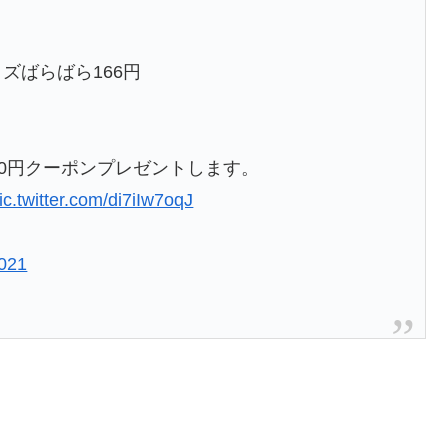
ズばらばら166円
00円クーポンプレゼントします。
ic.twitter.com/di7iIw7oqJ
2021