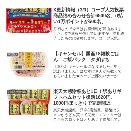
X更新情報（3/3）コープ人気投票
お得なアプリ
商品詰め合わせ合計6500名、d払
い1万ポイントが500名、
月初なので今日はお得情報が沢山ありま
した。Xで速報発信していますが、早期終
了したものは省略します。コープ人気投
票コープ商品詰め合わせが6500名に当た
ります。✅コープ投票&アンケート回答で
6,500名にコープ商品詰め合わせなどが当
【キャンセル】国産18雑穀ごは
0円購入
たる。📌3...
ん ご飯パック タダぽち
【追記】キャンセルになりました。申し
訳ありません！はなすけさんから教えて
もらいました★ページ上部のバナーから
LINE友達になって300円オフクーポン取
ればタダポチ！画像がなくて、どんな商
品かわからないが買いました(ﾟ∀ﾟ)多分こ
楽天大感謝祭あと1日！訳ありギ
お得な買物情報
れかと👆アイ...
フトハムセット復活1620円、
1000円ぽっきりで完走間近
楽天大感謝祭、只今8店舗目。最後はラー
メンかうどん買って完走！エントリーは
こちらスロットはとりあえず参加してい
ます。ポイント当たる！大感謝祭スロッ
ト 訳ありハムセット：賞味期限2021年1