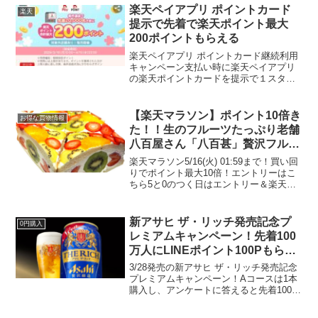
月17日1620円（送料無料）316ポイント
楽天ペイアプリ ポイントカード
楽天
還元在庫...
提示で先着で楽天ポイント最大
200ポイントもらえる
楽天ペイアプリ ポイントカード継続利用
キャンペーン支払い時に楽天ペイアプリ
の楽天ポイントカードを提示で１スタン
プたまり、条件達成で楽天ポイント最大
200ポイントがもらえます。🌸スタンプ3
個で100ポイント（先着２万名）🌸スタン
【楽天マラソン】ポイント10倍き
お得な買物情報
プ5個で100...
た！！生のフルーツたっぷり老舗
八百屋さん「八百甚」贅沢フルー
ツサンド！楽天ランキング１位
楽天マラソン5/16(火) 01:59まで！買い回
りでポイント最大10倍！エントリーはこ
ちら5と0のつく日はエントリー＆楽天カ
ード利用でポイント5倍テレビや雑誌でも
よく紹介されている老舗八百屋さんが作
る「八百甚」の＼フルーツサンド でら
新アサヒ ザ・リッチ発売記念プ
0円購入
ミ...
レミアムキャンペーン！先着100
万人にLINEポイント100Pもらえ
る！ローソンお試し引換券で実質
3/28発売の新アサヒ ザ・リッチ発売記念
お小遣い
プレミアムキャンペーン！Aコースは1本
購入し、アンケートに答えると先着100万
人にLINEポイント100ポイントが必ずも
らえます。Bコースは3本購入（シール3