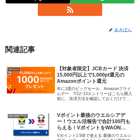
あきぽん
関連記事
【対象者限定】JCBカード 決済
Amazon
15,000円以上で1,000pt還元の
Amazonポイント還元
年に1度のビッグセール Amazonプライ
ムデー 7/12･13エントリーはこちら購入
前に、決済方法を確認しておくだけで、
Amazonポイントがもらえますよ。手持ち
のクレカにJCBがないか要チェックで
す。対象者限定で、JCBカードで15,0...
Vポイント最後のウエルシアデ
WAONPOINT
ー！ウエル活報告で合計100円も
らえる！VポイントをWAON
POINTに交換する方法
Vポイント1.5倍で使える 最後のウエルシ