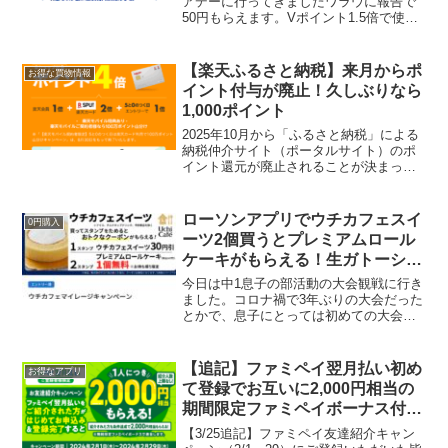
アデーに行ってきましたワラウに報告で
50円もらえます。Vポイント1.5倍で使え
る最後のウエルシアデー行ってきました
冷感敷きパッド437円⇒291円！もっと買
えばよかった😂#ウエル活報告会 ワラウ
【楽天ふるさと納税】来月からポ
お得な買物情報
で貯...
イント付与が廃止！久しぶりなら
1,000ポイント
2025年10月から「ふるさと納税」による
納税仲介サイト（ポータルサイト）のポ
イント還元が廃止されることが決まって
います。「ふるなび」「楽天ふるさと納
税」「さとふる」などポータルサイトで
ふるさと納税をしても「〇〇％ポイント
ローソンアプリでウチカフェスイ
0円購入
還元」といったよう...
ーツ2個買うとプレミアムロール
ケーキがもらえる！生ガトーショ
コラ100Pで出てます
今日は中1息子の部活動の大会観戦に行き
ました。コロナ禍で3年ぶりの大会だった
とかで、息子にとっては初めての大会。
結果は本人が言うには上級生も混合だか
らまぁまぁ。（順位でいうと中の下あた
り。それでまぁまぁなんかい('Д')）動画を
【追記】ファミペイ翌月払い初め
お得なアプリ
撮影したのを...
て登録でお互いに2,000円相当の
期間限定ファミペイボーナス付与
されました！紹介コード利用あり
【3/25追記】ファミペイ友達紹介キャン