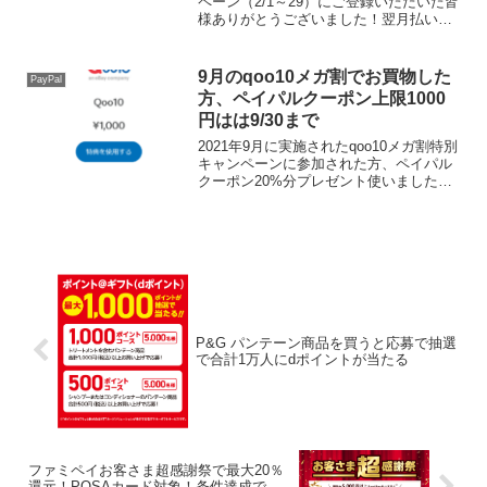
がとうございます
ペーン（2/1～29）にご登録いただいた皆
様ありがとうございました！翌月払い設
定してる人は上限0に解除しておいてくだ
さいね。サービス→翌月払い→利用上限
額変更追記終わり。ファミペイ翌月払い
9月のqoo10メガ割でお買物した
PayPal
を利用したこ...
方、ペイパルクーポン上限1000
円はは9/30まで
2021年9月に実施されたqoo10メガ割特別
キャンペーンに参加された方、ペイパル
クーポン20%分プレゼント使いました
か？クーポンの有効期限は9/30までで
す。まだ使っていない方は忘れずに利用
しましょうね。決済時にPayPalを選択
し、適用...
P&G パンテーン商品を買うと応募で抽選
で合計1万人にdポイントが当たる
ファミペイお客さま超感謝祭で最大20％
還元！POSAカード対象！条件達成で