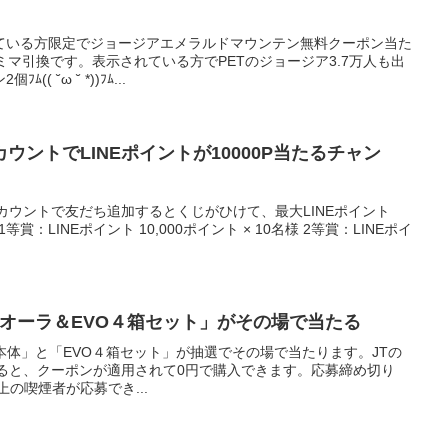
ている方限定でジョージアエメラルドマウンテン無料クーポン当た
ミマ引換です。表示されている方でPETのジョージア3.7万人も出
 ˘ω ˘ *))ﾌﾑ...
ウントでLINEポイントが10000P当たるチャン
アカウントで友だち追加するとくじがひけて、最大LINEポイント
等賞：LINEポイント 10,000ポイント × 10名様 2等賞：LINEポイ
ム・オーラ＆EVO４箱セット」がその場で当たる
ラ本体」と「EVO４箱セット」が抽選でその場で当たります。JTの
すると、クーポンが適用されて0円で購入できます。応募締め切り
歳以上の喫煙者が応募でき...