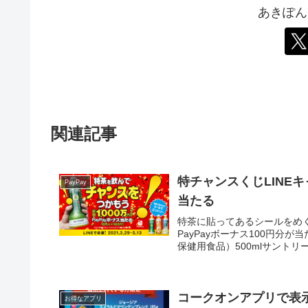
あきぽん
関連記事
特チャンスくじLINEキ
PayPay
当たる
特茶に貼ってあるシールをめく
PayPayボーナス100円分
保健用食品）500mlサントリー
コークオンアプリで表
お得なアプリ