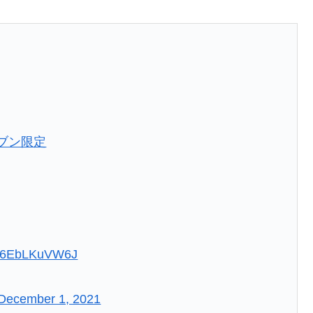
ブン限定
co/6EbLKuVW6J
December 1, 2021