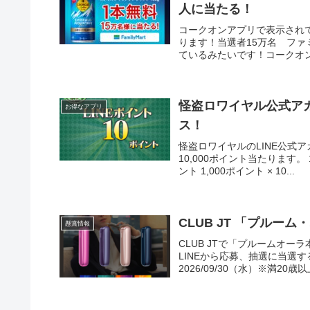
人に当たる！
コークオンアプリで表示され
ります！当選者15万名 ファ
ているみたいです！コークオン2個ﾌﾑ((
怪盗ロワイヤル公式アカ
お得なアプリ
ス！
怪盗ロワイヤルのLINE公式
10,000ポイント当たります。 1
ント 1,000ポイント × 10...
CLUB JT 「プルー
懸賞情報
CLUB JTで「プルームオー
LINEから応募、抽選に当選
2026/09/30（水）※満20