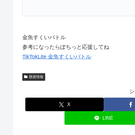
金魚すくいバトル
参考になったらぽちっと応援してね
TikTokLite 金魚すくいバトル
懸賞情報
シ
X
LINE