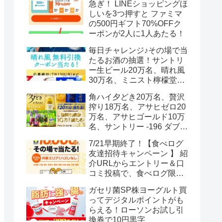
急ぎ！ LINEショッピングほ
しいを3つ押すと ファミマ
の500円ギフト70%OFFク
ーポンが2人に1人あたる！
毎日チャレンジ♪その場で当
たるお酒の抽選！サントリ
ー生ビール20万名、晴れ風
30万名、ミニスト檸檬堂2
万名、ブラックニッカハイ
角ハイ夕どき20万名、贅沢
ボール12.3万名
搾り18万名、アサヒゼロ20
万名、アサヒゴールド10万
名、サントリー -196 ダブル
レモン70万名様(35万組)
7/21早期終了！【食べログ
友達招待キャンペーン 】 紹
介URLからエントリー＆口
コミ投稿で、食べログ限定
Vポイント最大12000ポイン
ガセリ菌SP株ヨーグルト買
トがもらえる
ってデジタルポイントがも
らえる！ローソンお試し引
換券で10円黒字