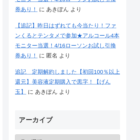
券あり！
に
あきぽん
より
【追記】昨日はずれても今当たり！ファ
ンくるとテンタメで参加★アルコール4本
モニター当選！4/16ローソンお試し引換
券あり！
に
匿名
より
追記 定期解約しました【初回100％以上
還元】美容液定期購入で黒字！【げん
玉】
に
あきぽん
より
アーカイブ