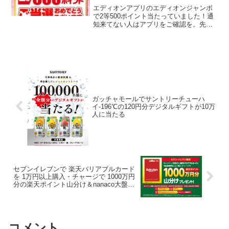
エディオンアプリのエディオンジャンボ
で2等500ポイント当たっていました！通
知来てない人はアプリをご確認を。先
日、DMも届いていたので、本状を持って
いくとハズレなしの抽選に参加できま
す。1等 3000ポイント2等 1000ポイン
ト3等 20...
ガッチャモールでサントリーチューハ
イ-196℃の120円分デジタルギフトが10万
人に当たる
セブンイレブンで 楽天バリアブルカード
を 1万円以上購入・チャージで 1000万円
分の楽天ポイント山分け＆nanaco大盤振
る舞いポイントプレゼント
コメント