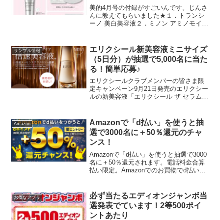
美的4月号の付録がすごいんです。じんさ
んに教えてもらいました★１．トランシ
ーノ 美白美容液２．ミノン アミノモイス
ト ひたひたシートマスク３．SHISEIDO
オイデルミンエッセンスローション(化粧
液) 2包しかも492ポイント獲得で実質
エリクシール新美容液ミニサイズ
サンプル情報
2...
（5日分）が抽選で5,000名に当た
る！簡単応募♪
エリクシールクラブメンバーの皆さま限
定キャンペーン9月21日発売のエリクシー
ルの新美容液「エリクシール ザ セラム
aa(医薬部外品)」のミニサイズ（5日分）
が抽選で5000名に当たります。応募する
には「Beauty Key会員」および「エ...
Amazonで「d払い」を使うと抽
Amazon
選で3000名に＋50％還元のチャ
ンス！
Amazonで「d払い」を使うと抽選で3000
名に＋50％還元されます。電話料金合算
払い限定。Amazonでのお買物でd払いの
利用総額が5,000円以上（税込）が対象で
す。還元上限5,000ポイント（10,000円ま
でのお買い物が対象。）A...
必ず当たるエディオンジャンボ当
お得なアプリ
選発表でています！2等500ポイ
ントあたり