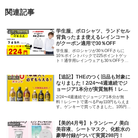
関連記事
学生服、ポロシャツ、ランドセル
お得な買物情報
背負ったまま使えるレインコート
がクーポン適用で30％OFF
学生服、ポロシャツが30％OFFさらに
10％ポイントバックで225ポイントゲッ
ト！通学用レインウェアも30％OFFラン
ドセル背負ったまま使える雨合羽って重
宝します。しっかりした生地で長い間使
えそう。ライザップのレギンスも
【追記】THEのつく旧品も対象に
0円購入
30％OFF30％O...
なりました！2/24〜4週連続でジ
ョージア1本分が実質無料！レシ
ート応募でその場で選べる
2/24〜4週連続でジョージア1本分が無
Pay110円分もらえる！J-
料！レシートで選べるPay110円もらえま
す。ゲンキーで買ってきました。105円
CoinPay10％還元
（税込）です。2/26→3/10再追記ジョー
ジア旧品を買って、目視になった場合 認
証エラーになったそうです。これから買
【美的4月号】トランシーノ 美白
Amazon
う...
美容液、シートマスク、化粧水の
豪華付録がついて実質298円！