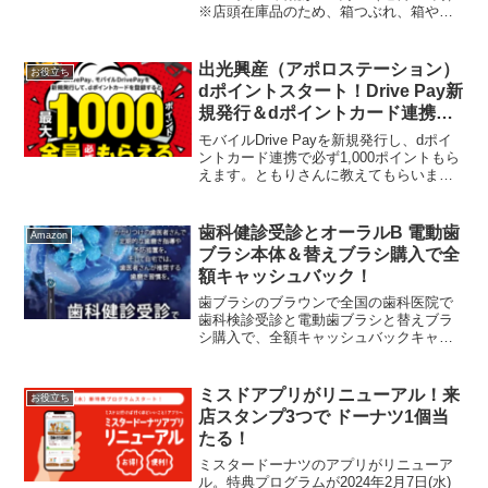
※店頭在庫品のため、箱つぶれ、箱やぶ
け等外装にダメージがある場合ありま
す。サイズがあえばラッキー【クーポン
配布中】Coleman コールマン キッズ レ
出光興産（アポロステーション）
お役立ち
イン...
dポイントスタート！Drive Pay新
規発行＆dポイントカード連携で
必ず1,000ポイントもらえる
モバイルDrive Payを新規発行し、dポイ
ントカード連携で必ず1,000ポイントもら
えます。ともりさんに教えてもらいまし
た★DrivePayのみの発行＆dポイントカー
ド登録：500ポイントモバイルDrivePayの
発行＆dポイントカード...
歯科健診受診とオーラルB 電動歯
Amazon
ブラシ本体＆替えブラシ購入で全
額キャッシュバック！
歯ブラシのブラウンで全国の歯科医院で
歯科検診受診と電動歯ブラシと替えブラ
シ購入で、全額キャッシュバックキャン
ペーンを実施中です。もちこさんから教
えてもらいました★対象の電動歯ブラシ
の一例はこちら▼購入対象店舗はこちら
ミスドアプリがリニューアル！来
お役立ち
▼購入対象店舗はドラッグ...
店スタンプ3つで ドーナツ1個当
たる！
ミスタードーナツのアプリがリニューア
ル。特典プログラムが2024年2月7日(水)