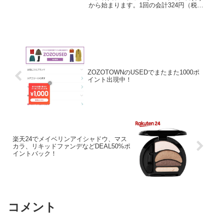
から始まります。1回の会計324円（税
込）以上で「来店スタンプ」１つたま
り、来店スタンプ3つで ドーナツ1個が当
たります。来店スタンプの付与は1日1
回。お会計前...
ZOZOTOWNのUSEDでまたまた1000ポ
イント出現中！
楽天24でメイベリンアイシャドウ、マス
カラ、リキッドファンデなどDEAL50%ポ
イントバック！
コメント