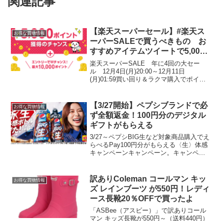
関連記事
【楽天スーパーセール】#楽天ス
お得な買物情報
ーパーSALEで買うべきもの お
すすめアイテムツイートで5,000
ポイントプレゼント！
楽天スーパーSALE 年に4回の大セー
ル 12月4日(月)20:00～12月11日
(月)01:59買い回り＆ラクマ購入でポイン
ト最大11倍！エントリーはこちら5と0の
つく日はエントリー＆楽天カード利用で
ポイント4倍獲得上限ポイント：1,00...
【3/27開始】ペプシブランドで必
お得な買物情報
ず全額返金！100円分のデジタル
ギフトがもらえる
3/27～ペプシBIG生など対象商品購入でえ
らべるPay100円分がもらえる〈生〉体感
キャンペーンキャンペーン。キャンペー
ンサイトが3/27オープンしました！20日
ウエルシアデーで買ったペプシコーラの
応募シールPayPay100円分に交換完...
訳ありColeman コールマン キッ
お得な買物情報
ズ レインブーツ が550円！レディ
ース長靴20％OFFで買ったよ
「ASBee（アスビー）」で訳ありコール
マン キッズ長靴が550円～（送料440円）