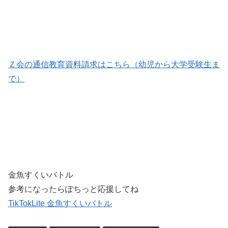
ボリュームなのです。 Ｚ会小学生向けコース。学年別「おためし教材」さしあげま
す！こちらは夏休み前の無料教材ですが「Z...
Ｚ会の通信教育資料請求はこちら（幼児から大学受験生ま
で）
金魚すくいバトル
参考になったらぽちっと応援してね
TikTokLite 金魚すくいバトル