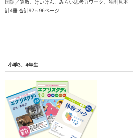
国語／算数、けいけん、みらい思考力ワーク、添削見本
計4冊 合計92～96ページ
小学3、4年生