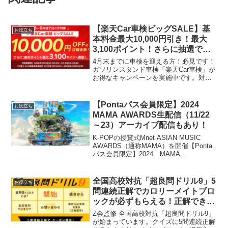
【楽天Car車検ビッグSALE】基
お役立ち
本料金最大10,000円引き！最大
3,100ポイント！さらに抽選で楽
天トラベルで使えるクーポンが当
4月末までに車検を迎える方！必見です！
たる！！特別クーポンで1000円
ガソリンスタンド車検「楽天Car車検」が
お得なキャンペーンを実施中です。対象
OFF
店限定！基本料金ネット割引（最大
10,000円引き）楽天ポイント最大3100ポ
イント！楽天トラベルで使えるクーポン5
【Pontaパス会員限定】2024
お役立ち
千円相当が...
MAMA AWARDS生配信（11/22
～23）アーカイブ配信もあり！
K-POPの授賞式Mnet ASIAN MUSIC
AWARDS（通称MAMA）を開催【Ponta
パス会員限定】2024 MAMA
AWARDS 11月22日(金)〜11月23日
(土) 生配信決定！さらにアーカイブ配信
もあり！ 2024年1...
全国高校対抗「超良問ドリル9」5
お役立ち
問連続正解でカロリーメイトブロ
ックが必ずもらえる！正解できな
い人は見てください
Z会監修 全国高校対抗「超良問ドリル9」
が始まっています。クイズに5問連続正解