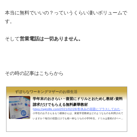
本当に無料でいいの？っていうくらい凄いボリュームで
す。
そして
営業電話は一切ありません。
その時の記事はこちらから
ずぼらなワーキングマザーのお得生活
学年末のおさらい・復習にドリルとおためし教材♪資料
請求だけでもらえる無料豪華教材
https://ajirolife.com/2021/02/28/冬休みの宿題にプラスしておためしドリル♪資料
小学生のお子さんをもつ親御さんは、家庭学習教材はどのようなものを利用されて
いますか？毎日の宿題だけでも精一杯なうちの小学5年生。ドリルは最初の2ページ
だけやって飽きてしまいます( ;∀;)特に漢字が苦手で、隣で一緒に見ていると書き順
がめちゃくちゃ集中力が全く続きません。 昨年ですが【Ｚ会の通信教育】無料資料
請求のおためしに申し込んでみました。これが本当に無料？っていうくらいすごい