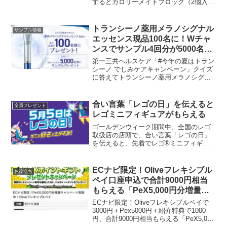
するとカロリーメイトブロック（2個入
り）が必ずもらえます。遅ればせなが
ら、今回もashさんのヒントを最大限利用
して、賞品ゲットしました。超良問ドリ
トランシーノ薬用メラノシグナル
サンプル情報
ル9ヒントを参考...
エッセンス現品100名に！Wチャ
ンスでサンプル4回分が5000名に
当たる
第一三共ヘルスケア「#今年の夏はトラン
シーノ でしみケアキャンペーン」クイズ
に答えてトランシーノ薬用メラノシグナ
ルエッセンス本品1本が、抽選で100名様
にプレゼントさらにWチャンスとして外
れた方から抽選で5,000名様に、同商品の
合い言葉「レゴの日」を伝えると
全員プレゼント
サンプル（...
レゴミニフィギュアがもらえる
ゴールデンウィーク期間中、全国のレゴ
取扱店の店頭で、合い言葉「レゴの日」
を伝えると、先着でレゴ®ミニフィギュ
アがもらえるキャンペーンを実施中で
す。‎対象店舗 (50音順)エディオン・100満
ボルト ※玩具取り扱い店舗のみコジマ ※
ECナビ限定！Oliveフレキシブル
お役立ち
レゴブロッ...
ペイ口座申込で合計9000円相当
もらえる「PeX5,000円分増量キ
ャンペーン中！」紹介あり
ECナビ限定！Oliveフレキシブルペイで
3000円＋Pex5000円＋紹介特典で1000
円、合計9000円相当もらえる「PeX5,000
円分増量キャンペーン中！」2024年2月2