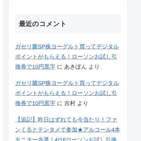
最近のコメント
ガセリ菌SP株ヨーグルト買ってデジタル
ポイントがもらえる！ローソンお試し引
換券で10円黒字
に
あきぽん
より
ガセリ菌SP株ヨーグルト買ってデジタル
ポイントがもらえる！ローソンお試し引
換券で10円黒字
に
吉村
より
【追記】昨日はずれても今当たり！ファ
ンくるとテンタメで参加★アルコール4本
モニター当選！4/16ローソンお試し引換