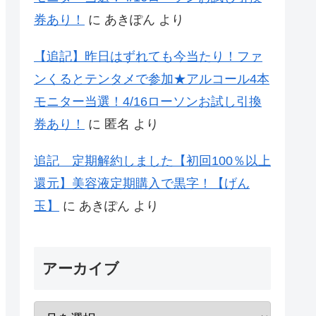
券あり！
に
あきぽん
より
【追記】昨日はずれても今当たり！ファ
ンくるとテンタメで参加★アルコール4本
モニター当選！4/16ローソンお試し引換
券あり！
に
匿名
より
追記 定期解約しました【初回100％以上
還元】美容液定期購入で黒字！【げん
玉】
に
あきぽん
より
アーカイブ