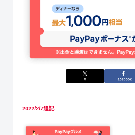
X
Facebook
2022/2/7追記