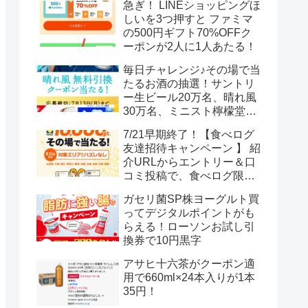
急ぎ！ LINEショッピングほ
しいを3つ押すと ファミマ
の500円ギフト70%OFFク
ーポンが2人に1人あたる！
毎日チャレンジ♪その場で当
たるお酒の抽選！サントリ
ー生ビール20万名、晴れ風
30万名、ミニスト檸檬堂2
万名、ブラックニッカハイ
7/21早期終了！【食べログ
ボール12.3万名
友達招待キャンペーン 】 紹
介URLからエントリー＆口
コミ投稿で、食べログ限定
Vポイント最大12000ポイン
ガセリ菌SP株ヨーグルト買
トがもらえる
ってデジタルポイントがも
らえる！ローソンお試し引
換券で10円黒字
アサヒ十六茶がクーポン適
用で660ml×24本入りが1本
35円！