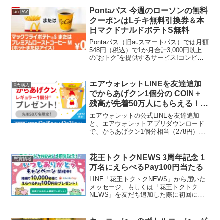
すると当選確率3倍！#今日貼っていい明
日 足にも肩にもサロンパス！賞品A賞
Pontaパス 今週のローソンの無料
au PAY
おうちでSal...
クーポンはLチキ無料引換券＆本
日マクドナルドポテトS無料
Pontaパス（旧auスマートパス）では月額
548円（税込）で1か月合計3,000円以上
の“おトク”を提供するサービス!コンビニ
無料クーポンが毎週もらえます！初回加
入の方は、初回30日間無料で利用できま
す。Pontaパスはこちら 今ならPo...
エアウォレットLINEを友達追加
0円購入
でからあげクン1個分の COIN＋
残高が先着50万人にもらえる！友
達シェアでローソンお茶無料券が
エアウォレットの公式LINEを友達追加
当たる
と、エアウォレットアプリダウンロード
で、からあげクン1個分相当（278円）の
COIN＋残高が先着50万人にその場でもら
えます。既に友達追加している人はもら
えませんが、まだ友達になっていない家
花王トクトクNEWS 3周年記念 1
懸賞情報
族に追加し...
万名にえらべるPay100円当たる
LINE「花王トクトクNEWS」から届いた
メッセージ、もしくは「花王トクトク
NEWS」を友だち追加した際に初回に届
くあいさつメッセージより、応募期間中
にアンケートに回答・送信すると、抽選
で10,000名様にえらべるPayポイント100