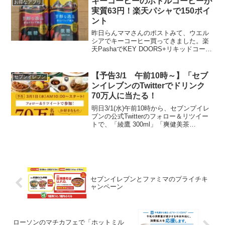
キーコーヒーのボトルコーヒーが
お得なアプリ
円分を...
実質63円！楽天パシャで150ポイ
ント
昨日らんママさんのポストみて、ウエル
シアでキーコーヒー買ってきました。楽
天PashaでKEY DOORS+リキッドコーヒ
ー（無糖・微糖）購入後レシート応募で
150ポイントもらえます。らんママさんに
よるとセイムスもウエルシアも213円らし
【予告3/1 午前10時～】「セブ
セブンイレブン
いで...
ンイレブンのTwitterでドリンク
70万人に当たる！
明日3/1(水)午前10時から、セブンプイレ
ブンの公式Twitterのフォロー＆リツイー
トで、「綾鷹 300ml」「爽健美茶
300ml」「いろはす 340ml」から好きなド
リンクいずれか1個無料クーポンが70万人
に当たるキャンペーンが始ま...
セブンイレブンとファミマのプライチキ
ャンペーン
ローソンのマチカフェで「ホットミル