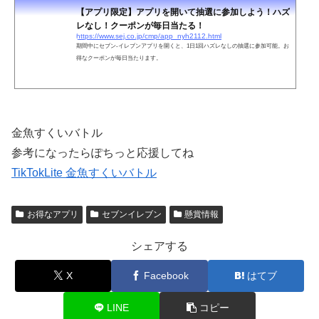
【アプリ限定】アプリを開いて抽選に参加しよう！ハズ
レなし！クーポンが毎日当たる！
https://www.sej.co.jp/cmp/app_nyh2112.html
期間中にセブン‐イレブンアプリを開くと、1日1回ハズレなしの抽選に参加可能。お
得なクーポンが毎日当たります。
金魚すくいバトル
参考になったらぽちっと応援してね
TikTokLite 金魚すくいバトル
お得なアプリ
セブンイレブン
懸賞情報
シェアする
X
Facebook
はてブ
LINE
コピー