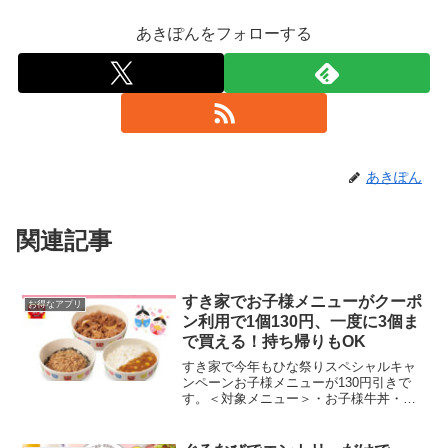
あきぽんをフォローする
あきぽん
関連記事
すき家でお子様メニューがクーポ
お得なアプリ
ン利用で1個130円、一度に3個ま
で買える！持ち帰りもOK
すき家で今年もひな祭りスペシャルキャ
ンペーンお子様メニューが130円引きで
す。＜対象メニュー＞・お子様牛丼・お
子様とりそぼろ丼・お子様カレー会計時
にレジで画像を提示してください。期間
中何回でも利用できます。1回の会計に3