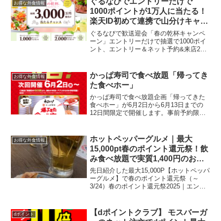
ぐるなびでエントリーだけで
お得な外食情報
個まで。4個以上の対...
1000ポイントが1万人に当たる！
楽天ID初めて連携で山分けキャン
ペーン
ぐるなびで歓送迎会「春の乾杯キャンペ
ーン」エントリーだけで抽選で1000ポイ
ント、エントリー＆ネット予約&来店2回
以上で2000ポイントが当たります。ぐる
なびと楽天の会員IDを連携してエントリ
ーすると抽選10,000名様にぐるなび期間
かっぱ寿司で食べ放題「帰ってき
お得な外食情報
限定ポ...
た食べホー」
かっぱ寿司で食べ放題企画「帰ってきた
食べホー」が6月2日から6月13日までの
12日間限定で開催します。事前予約限定
で、予約受付はWEB・アプリで5月27日
から開始。来店日の6日前から予約できま
す。実施期間2021年6月2日(水)〜6月13
ホットペッパーグルメ｜最大
お得な外食情報
日...
15,000pt春のポイント還元祭！飲
み食べ放題で実質1,400円のお店
レポ
先日紹介した最大15,000P【ホットペッパ
ーグルメ】で春のポイント還元祭（～
3/24）春のポイント還元祭2025｜エント
リーはこちら今回はハッピーアワーで飲
み食べ放題2200円のコース「餃子のかっ
ちゃん」を見つけたので早速行ってきま
【dポイントクラブ】 モスバーガ
dポイント
した。...