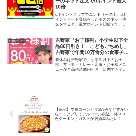
ーのネット注文でdポイント最大
10倍
dポイントクラブでエントリーの上、dポ
イントカード登録をしたモスのネット注
文をすると、最大ポイント10倍です。期
間1と2両方参加で10倍、どちらかで5倍進
呈。※ポイント進呈上限：300ポイント※
ポイント進呈時期：2022年8月末頃予定。
吉野家『お子様割』小学生以下全
お得なアプリ
【参...
品80円引き！「こどもごちめし」
吉野家で年間10万食分の食事チケ
ットを無償提供開始
春休みは吉野家で、小学生以下のお子
様、丼・皿・カレー・定食・お子様メニ
ューが全品税込80円引き！店内でもテイ
クアウトでも利用できます。 期間2025年
3月19日(水)11時 ～ 4月8日(火)20時小学生
以下のお子様は全品税込80円引き※テ...
【追記】マヨコーンピザ399円などすかい
らーくアプリでアルコール税込１杯９９
円クーポン、ガストが居酒屋みたい！