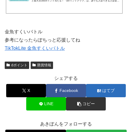
と最大10,000ポイント当たる！「dポイントクラブ」は、誰でも⼊会できる⼊会⾦・
年会費無料のおトクなポイントプログラムです。
金魚すくいバトル
参考になったらぽちっと応援してね
TikTokLite 金魚すくいバトル
dポイント
懸賞情報
シェアする
X
Facebook
はてブ
LINE
コピー
あきぽんをフォローする