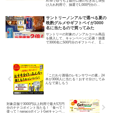
ATMでゆうちょ銀行口座の引き出しor預
け入れ利用で、抽選で1,000円分の
Amazonギフトカードが毎月1万名、合計
3万名に当たります。応募方法は以下のと
おり▼ゆうちょ銀行口座の取引後、ATM
サントリーノンアルで選べる夏の
お得な買物情報
に表示され...
晩酌グルメやギフトペイが3000
名に当たるので買ってみた
サントリーの対象のノンアルコール商品
を購入して、キャンペーンに応募！抽選
で3000名に500円分のギフトペイ、【大
分 中津】ぶんごや監修レンジでチンする
から揚げや、神戸牛 焼肉などの賞品が当
たります。2本コース 500円分のギフト
ペイ 3...
「こだわり酒場のレモンサワーの素」24
本が3000人に当たる！おすそ分けしてみ
んなで楽しもう
対象店舗で3000円以上利用で最大5万円
分のナナコポイント当たる！「食べて！
使って！nanacoポイントGetキャンペー