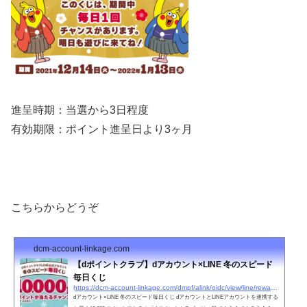
進呈時期：当選から3日程度
有効期限：ポイント進呈日より3ヶ月
こちらからどうぞ
dcm-account-linkage.com
【dポイントクラブ】dアカウント×LINE 冬のスピード
毎日くじ
https://dcm-account-linkage.com/dmpf/alink/oidc/view/line/reward/index.html?utm_source=line&#038;utm_medium=social&#038;utm_campaign=dpccp_202112_kuji&#038;utm_content=richmessage_0107&#038;dcmancr=47753b27d56a1158.1641561907542.5563.1641561914085_1265156782.1641561521_356#accordion
dアカウント×LINE 冬のスピード毎日くじ dアカウントとLINEアカウントを連携する