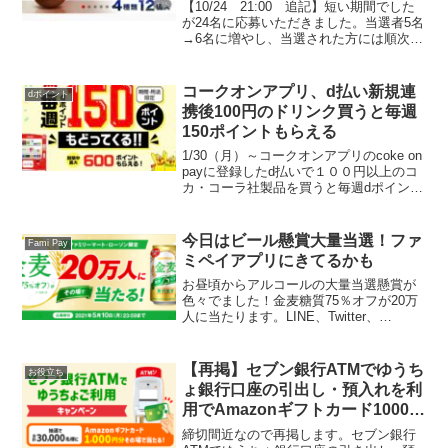
プレゼント！リンツチョコレート
【10/24 21:00 追記】短い期間でした
50円で買える！
が24名に応募いただきました。当選者5名
→6名に増やし、当選された方には順次
DMを送りますね。ゆうさんひめ☆さんり
んりんさんばいきんさんぱんださんこう
さん以上、6名の皆さんです。おめでとう
コークオンアプリ、d払い新規連
dポイント
ござい...
携後100円のドリンク買うと毎週
150ポイントもらえる
1/30（月）～コークオンアプリのcoke on
payに登録したd払いで１００円以上のコ
カ・コーラ社製品を買うと毎週dポイント
150pt、期間中最大で600ポイントもらえ
ます。1/30～、2/6～、2/13～、2/20～、4
週連続で最大6...
今日はビール懸賞大量当選！ファ
Fami Pay
ミペイアプリにきてるかも
お昼頃からアルコールの大量当選懸賞が
色々でました！金麦糖質75％オフが20万
人に当たります。LINE、Twitter、
facebookからそれぞれ応募できます。応
募期間中、当選するまで1日1回応募でき
ます。応募期間 2021年5月10日まで...
【再掲】セブン銀行ATMでゆうち
お役立ち
ょ銀行口座の引出し・預入れを利
用でAmazonギフトカード1000円
分がその場で当たる！
締切間近なので再掲します。セブン銀行