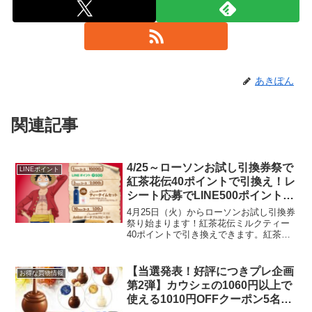
あきぽん
関連記事
4/25～ローソンお試し引換券祭で
LINEポイント
紅茶花伝40ポイントで引換え！レ
シート応募でLINE500ポイントや
ワンピースグッズが当たる！
4月25日（火）からローソンお試し引換券
祭り始まります！紅茶花伝ミルクティー
40ポイントで引き換えできます。紅茶花
伝 LINEポイントやワンピースグッズが
当たる抽選に参加できるレシート応募で
抽選で合計12,100名様にLINEポイント
【当選発表！好評につきプレ企画
お得な買物情報
500...
第2弾】カウシェの1060円以上で
使える1010円OFFクーポン5名に