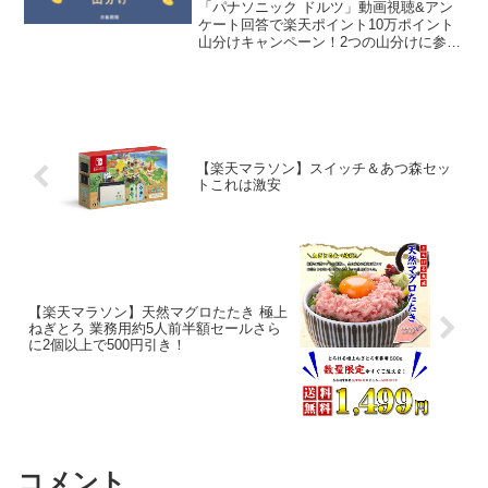
「パナソニック ドルツ」動画視聴&アン
ケート回答で楽天ポイント10万ポイント
山分けキャンペーン！2つの山分けに参加
できるので一緒にやっちゃいましょう。
１．動画視聴後にアンケート回答で10万
ポイント山分け2．エントリー＆お気に入
り登録で10万...
【楽天マラソン】スイッチ＆あつ森セッ
トこれは激安
【楽天マラソン】天然マグロたたき 極上
ねぎとろ 業務用約5人前半額セールさら
に2個以上で500円引き！
コメント