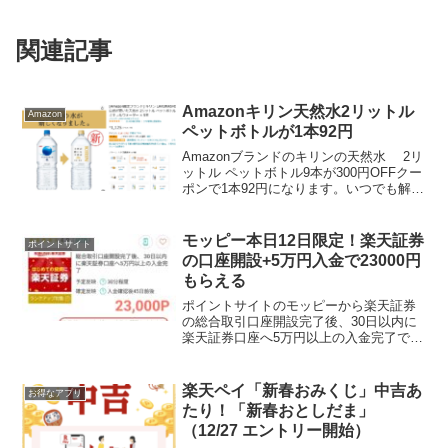
関連記事
Amazonキリン天然水2リットル
Amazon
ペットボトルが1本92円
Amazonブランドのキリンの天然水 2リ
ットル ペットボトル9本が300円OFFクー
ポンで1本92円になります。いつでも解約
できる定期便なら1本86円。 キリン
LAKURASHI 自然が磨いた天然水 2リッ
トル ペットボトル ミネラル...
モッピー本日12日限定！楽天証券
ポイントサイト
の口座開設+5万円入金で23000円
もらえる
ポイントサイトのモッピーから楽天証券
の総合取引口座開設完了後、30日以内に
楽天証券口座へ5万円以上の入金完了で
23,000円分のポイントがもらえる高還元
案件でました！本日1/12限定の案件で
す！23000pは過去最高！5万円入金すれ
楽天ペイ「新春おみくじ」中吉あ
お得なアプリ
ば、買付...
たり！「新春おとしだま」
（12/27 エントリー開始）