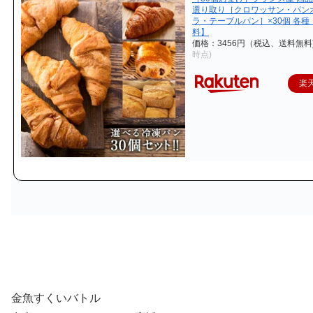
選り取り［クロワッサン・パン
ラ・テーブルパン］×30個 各種
料】
価格：3456円（税込、送料無料
時点)
楽
金魚すくいバトル