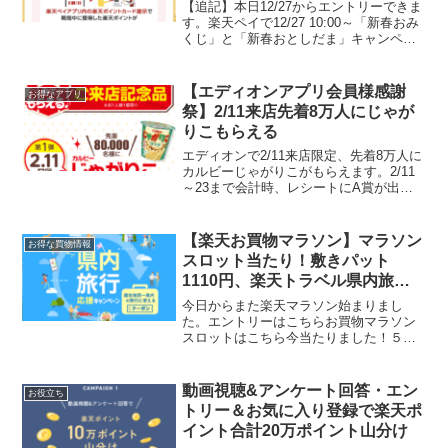
【追記】本日12/27からエントリーできま
す。楽天ペイで12/27 10:00～「新春おみ
くじ」と「新春おとしだま」キャンペー
ンを開催します。最大1000％還元や1万ポ
イントなどプレゼント。楽天ペイアプリ
お買い物分ポイント増量！新春おみく
【エディオンアプリ会員様感謝
お得なアプリ
じ...
祭】2/11来店先着8万人にじゃが
りこもらえる
エディオンで2/11来店限定、先着8万人に
カルビーじゃがりこがもらえます。2/11
～23まで会計時、レシートにA賞が出た
ら20％エディオンポイント還元レシート
にA賞が出たら390アプリコインがもらえ
る商品レビューで100ポイントもらえる
【楽天お買物マラソン】マラソン
お得な買物情報
スロット当たり！敷きパット
1110円、楽天トラベル県内旅行
応援クーポン
今日からまた楽天マラソン始まりまし
た。エントリーはこちらお買物マラソン
スロットはこちら今当たりました！５の
つく日は楽天カードでポイント5倍エント
リーはこちらダイヤモンド・プラチナ会
員様限定 777円OFFクーポン吸水速乾ニ
動画視聴&アンケート回答・エン
お役立ち
ットワッフル敷きパ...
トリー＆お気に入り登録で楽天ポ
イント合計20万ポイント山分け