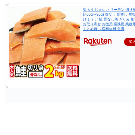
訳あり じゃない サーモン 切り身 2
約60g〜90g) 骨なし 骨無し 無
け しゃけ 鮭 骨なし魚 きりみ 
お取り寄せ お徳用 業務用 業務
まとめ買い 送料無料 魚真
楽