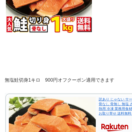
無塩鮭切身1キロ 900円オフクーポン適用できます
訳あり じゃない サーモン
骨なし 骨無し 無塩 
熱用 冷凍 業務用食材
お取り寄せ 送料無料