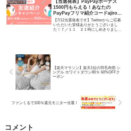
【当選発表】PayPayボーナス
PayPayフリマ
1500円もらえる！あなたの
PayPayフリマ紹介コードajiroの
ブログに貼らせていただきます
【7/12当選発表です】Twitterからご応募
いただいた皆様ありがとうございまし
た！７／１１ ２１時にしめきりまし
た。短時間でしたが8名に応募いただきま
して、初めて応募いただいた4名の方を全
員当選としました。あんずきさんこうさ
んpet_さ...
【楽天マラソン】楽天1位の羽毛布団 シ
ングル ホワイトダウン80％ 60%OFFク
ーポン
ファンくるで100％還元モニター当選！
コメント