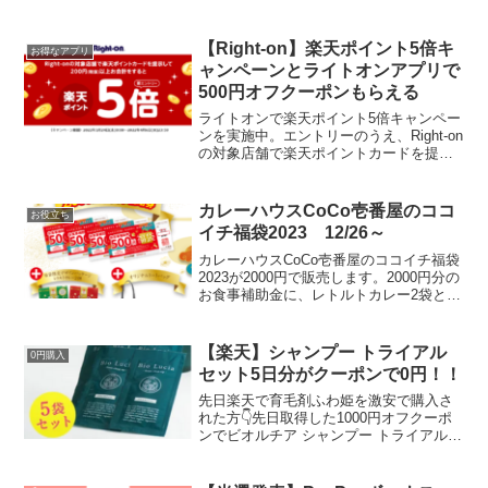
イントもらえます。2024年3月4日
(月)20:00～2024年3月11日(月)1:59エント
リーはこちら３と９のつく日に出...
【Right-on】楽天ポイント5倍キ
お得なアプリ
ャンペーンとライトオンアプリで
500円オフクーポンもらえる
ライトオンで楽天ポイント5倍キャンペー
ンを実施中。エントリーのうえ、Right-on
の対象店舗で楽天ポイントカードを提示
して200円(税抜)以上お会計をすると、楽
天ポイントを通常の5倍で進呈。通常200
円(税抜)で1ポイントのところ→5ポイ...
カレーハウスCoCo壱番屋のココ
お役立ち
イチ福袋2023 12/26～
カレーハウスCoCo壱番屋のココイチ福袋
2023が2000円で販売します。2000円分の
お食事補助金に、レトルトカレー2袋とオ
リジナルトートバックがついてきます。●
店内飲食、店頭販売商品のご購入の場合
は、1回のお会計につき、お一人様お食事
【楽天】シャンプー トライアル
0円購入
補...
セット5日分がクーポンで0円！！
先日楽天で育毛剤ふわ姫を激安で購入さ
れた方👇先日取得した1000円オフクーポ
ンでビオルチア シャンプー トライアルパ
ウチ5日分 が0円購入できます。公式 Bio
Lucia ビオルチア シャンプー トライアル
パウチ5日分 オーガニック 女性...