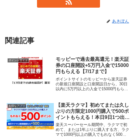
あきぽん
関連記事
モッピーで過去最高還元！楽天証
ポイントサイト
券の口座開設+5万円入金で15000
円もらえる【7/17まで】
ポイントサイトのモッピーから楽天証券
の新規口座開設と口座開設日から、30日
以内に5万円以上の入金で15000円もらえ
る高還元案件でました！15000pは過去最
高！5万円入金すれば、買付は不要です。
楽天IDあれば、登録は容易にできます。
【楽天ラクマ】初めてまたは久し
お得なアプリ
楽天証...
ぶりの方限定1000円購入で500ポ
イントもらえる！本日9日1つ出品
で30ポイント、売れたら90ポイ
楽天スーパーセール期間中、ラクマで初
ント、友達紹介キャンペーン500
めて、または1年ぶりに購入する方、ラク
マで1000円以上の購入でもれなく500ポ
ポイントプレゼント