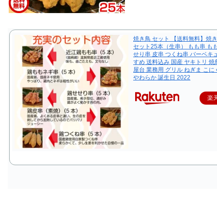
焼き鳥 セット 【送料無料】焼
セット25本（生串） もも串 も
せり串 皮串 つくね串 バーベキ
すめ 送料込み 国産 ヤキトリ 焼
屋台 業務用 グリル ねぎま こに
やわらか 誕生日 2022
楽