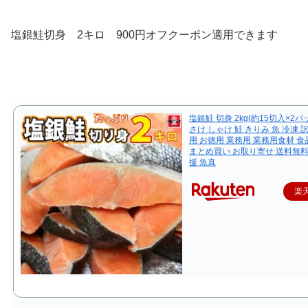
塩銀鮭切身 2キロ 900円オフクーポン適用できます
塩銀鮭 切身 2kg(約15切入×2パ
さけ しゃけ 鮭 きりみ 魚 冷凍 
用 お徳用 業務用 業務用食材 食
まとめ買い お取り寄せ 送料無料
援 魚真
楽